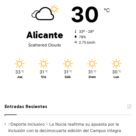
30
℃
Alicante
33º - 28º
78%
2.75 km/h
Scattered Clouds
33
31
31
31
30
℃
℃
℃
℃
℃
Jue
Vie
Sáb
Dom
Lun
Entradas Recientes
::Deporte inclusivo – La Nucía reafirma su apuesta por la
inclusión con la decimocuarta edición del Campus Integra