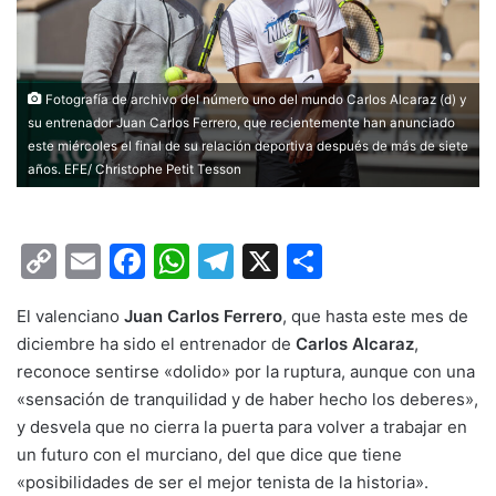
Fotografía de archivo del número uno del mundo Carlos Alcaraz (d) y
su entrenador Juan Carlos Ferrero, que recientemente han anunciado
este miércoles el final de su relación deportiva después de más de siete
años. EFE/ Christophe Petit Tesson
C
E
F
W
T
X
C
o
m
a
h
el
o
El valenciano
Juan Carlos Ferrero
, que hasta este mes de
p
ai
c
at
e
m
diciembre ha sido el entrenador de
Carlos Alcaraz
,
y
l
e
s
gr
p
reconoce sentirse «dolido» por la ruptura, aunque con una
Li
b
A
a
ar
«sensación de tranquilidad y de haber hecho los deberes»,
y desvela que no cierra la puerta para volver a trabajar en
n
o
p
m
tir
un futuro con el murciano, del que dice que tiene
k
o
p
«posibilidades de ser el mejor tenista de la historia».