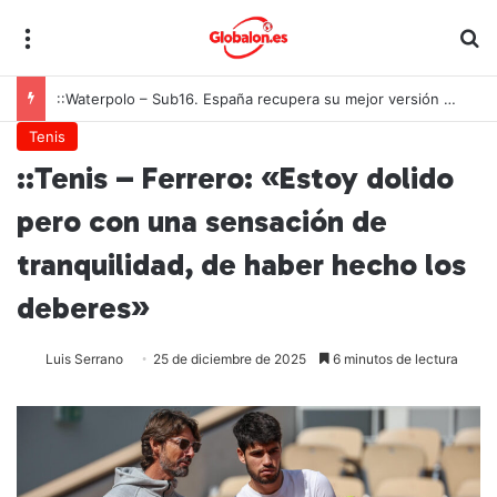
Menú
B
::Waterpolo – Sub16. España recupera su mejor versión y arrolla a Polonia en Zagreb
Tenis
::Tenis – Ferrero: «Estoy dolido
pero con una sensación de
tranquilidad, de haber hecho los
deberes»
Luis Serrano
25 de diciembre de 2025
6 minutos de lectura