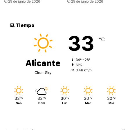
29 de junio de 2026
29 de junio de 2026
El Tiempo
33
℃
Alicante
34º - 28º
61%
3.46 km/h
Clear Sky
33
33
30
30
30
℃
℃
℃
℃
℃
Sáb
Dom
Lun
Mar
Mié