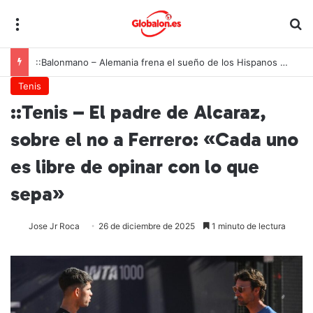
Menú
B
::Balonmano – Alemania frena el sueño de los Hispanos Juveniles, que lucharán ahora por el bronce europeo
Tenis
::Tenis – El padre de Alcaraz,
sobre el no a Ferrero: «Cada uno
es libre de opinar con lo que
sepa»
Jose Jr Roca
26 de diciembre de 2025
1 minuto de lectura