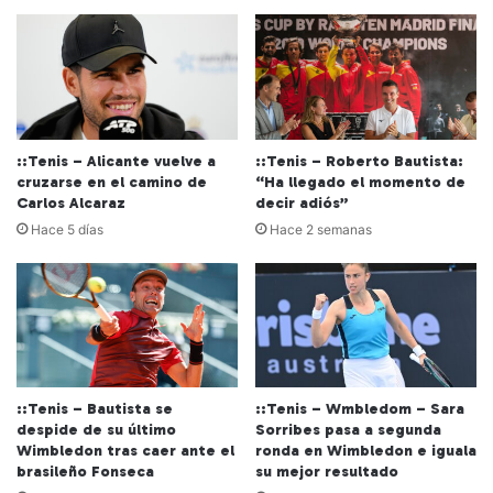
::Tenis – Alicante vuelve a
::Tenis – Roberto Bautista:
cruzarse en el camino de
“Ha llegado el momento de
Carlos Alcaraz
decir adiós”
Hace 5 días
Hace 2 semanas
::Tenis – Bautista se
::Tenis – Wmbledom – Sara
despide de su último
Sorribes pasa a segunda
Wimbledon tras caer ante el
ronda en Wimbledon e iguala
brasileño Fonseca
su mejor resultado