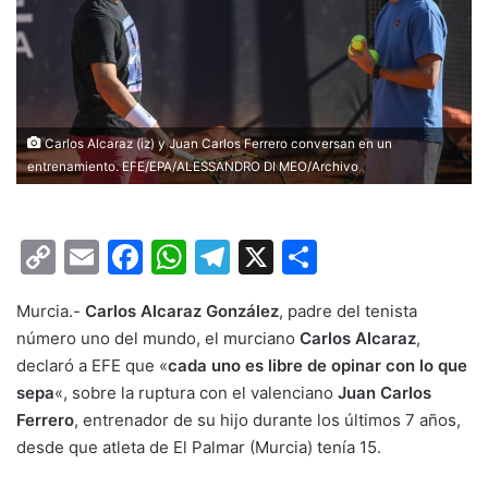
Carlos Alcaraz (iz) y Juan Carlos Ferrero conversan en un
entrenamiento. EFE/EPA/ALESSANDRO DI MEO/Archivo
C
E
F
W
T
X
C
o
m
a
h
el
o
Murcia.-
Carlos Alcaraz González
, padre del tenista
p
ai
c
at
e
m
número uno del mundo, el murciano
Carlos Alcaraz
,
y
l
e
s
gr
p
declaró a EFE que «
cada uno es libre de opinar con lo que
Li
b
A
a
ar
sepa
«, sobre la ruptura con el valenciano
Juan Carlos
Ferrero
n
, entrenador de su hijo durante los últimos 7 años,
o
p
m
tir
desde que atleta de El Palmar (Murcia) tenía 15.
k
o
p