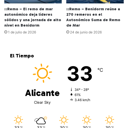
::Remo – El remo de mar
::Remo – Benidorm reúne a
autonómico deja líderes
270 remeros en el
sólidos y una jornada de alto
Autonómico Suma de Remo
nivel en Benidorm
de Mar
1 de julio de 2026
24 de junio de 2026
El Tiempo
33
℃
Alicante
34º - 28º
61%
3.46 km/h
Clear Sky
33
33
30
30
30
℃
℃
℃
℃
℃