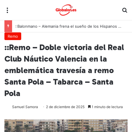
Menú
B
::Balonmano – Alemania frena el sueño de los Hispanos Juveniles, que lucharán ahora por el bronce europeo
Remo
::Remo – Doble victoria del Real
Club Náutico Valencia en la
emblemática travesía a remo
Santa Pola – Tabarca – Santa
Pola
Samuel Samora
2 de diciembre de 2025
1 minuto de lectura