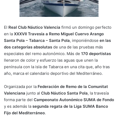
k
o
p
k
El
Real Club Náutico Valencia
firmó un domingo perfecto
en la
XXXVII Travesía a Remo Miguel Cuervo Arango
Santa Pola – Tabarca – Santa Pola
, imponiéndose
en las
dos categorías absolutas
de una de las pruebas más
especiales del remo autonómico. Más de
170 deportistas
llenaron de color y esfuerzo las aguas que unen la
península con la isla de Tabarca en una cita que, año tras
año, marca el calendario deportivo del Mediterráneo.
Organizada por la
Federación de Remo de la Comunitat
Valenciana
junto al
Club Náutico Santa Pola
, la travesía
forma parte del
Campeonato Autonómico SUMA de Fondo
y es además la
segunda regata de la Liga SUMA Banco
Fijo del Mediterráneo
.