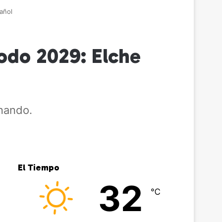
añol
odo 2029: Elche
enando.
El Tiempo
32
℃