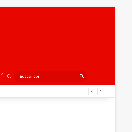
℃
2
Switch skin
Buscar
por
laterra