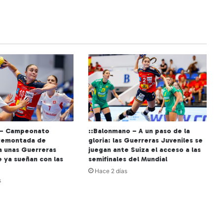
 – Campeonato
::Balonmano – A un paso de la
Remontada de
gloria: las Guerreras Juveniles se
a unas Guerreras
juegan ante Suiza el acceso a las
e ya sueñan con las
semifinales del Mundial
Hace 2 días
s