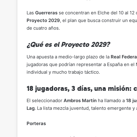
p
ai
c
at
e
m
y
l
e
s
gr
p
Las
Guerreras
se concentran en Elche del 10 al 12
Li
b
A
a
ar
Proyecto 2029
, el plan que busca construir un e
de cuatro años.
n
o
p
m
tir
k
o
p
¿Qué es el Proyecto 2029?
k
Una apuesta a medio-largo plazo de la
Real Feder
jugadoras que podrían representar a España en el 
individual y mucho trabajo táctico.
18 jugadoras, 3 días, una misión: 
El seleccionador
Ambros Martín
ha llamado a
18 j
Lag
. La lista mezcla juventud, talento emergente y
Porteras