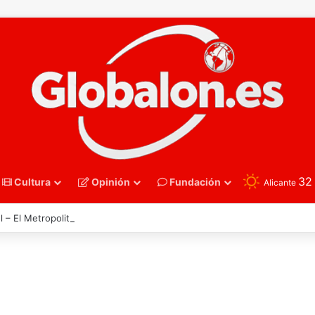
3
Cultura
Opinión
Fundación
Alicante
l – El Metropolitano se prepara para otra gran noche de la Roja ante Ing