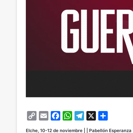
C
E
F
W
T
X
C
o
m
a
h
el
o
Elche, 10-12 de noviembre | | Pabellón Esperanza