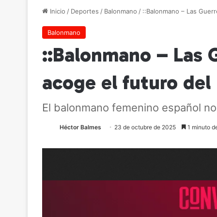
Inicio
/
Deportes
/
Balonmano
/
::Balonmano – Las Guerr
Balonmano
::Balonmano – Las 
acoge el futuro de
El balonmano femenino español no e
Héctor Balmes
23 de octubre de 2025
1 minuto de