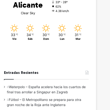
Alicante
33º - 28º
62%
4.38 km/h
Clear Sky
33
34
30
30
31
℃
℃
℃
℃
℃
Vie
Sáb
Dom
Lun
Mar
Entradas Recientes
::Waterpolo – España acelera hacia los cuartos de
final tras arrollar a Singapur en Zagreb
::Fútbol – El Metropolitano se prepara para otra
gran noche de la Roja ante Inglaterra