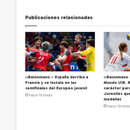
Publicaciones relacionadas
::Balonmano – España derriba a
::Balonmano
Francia y se instala en las
Mundo U18. 
semifinales del Europeo juvenil
carácter par
Juveniles qu
Hace 19 horas
medallas
Hace 19 hora