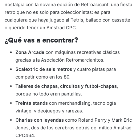
Li
b
A
a
ar
nostalgia con la novena edición de Retroalacant, una fiesta
retro que no es solo para coleccionistas: es para
n
o
p
m
tir
cualquiera que haya jugado al Tetris, bailado con cassette
k
o
p
o querido tener un Amstrad CPC.
k
¿Qué vas a encontrar?
Zona Arcade
con máquinas recreativas clásicas
gracias a la Asociación Retromarcianitos.
Scalextric de seis metros
y cuatro pistas para
competir como en los 80.
Talleres de chapas, circuitos y futbol-chapas
,
porque no todo eran pantallas.
Treinta stands
con merchandising, tecnología
vintage, videojuegos y rarezas.
Charlas con leyendas
como Roland Perry y Mark Eric
Jones, dos de los cerebros detrás del mítico Amstrad
CPC464.