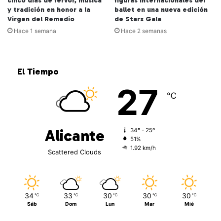
cinco días de fervor, música
figuras internacionales del
y tradición en honor a la
ballet en una nueva edición
Virgen del Remedio
de Stars Gala
Hace 1 semana
Hace 2 semanas
El Tiempo
27
℃
Alicante
34º - 25º
51%
1.92 km/h
Scattered Clouds
34
33
30
30
30
℃
℃
℃
℃
℃
Sáb
Dom
Lun
Mar
Mié