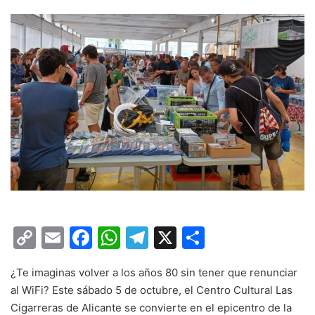
C
E
F
W
T
X
C
o
m
a
h
el
o
¿Te imaginas volver a los años 80 sin tener que renunciar
p
ai
c
at
e
m
al WiFi? Este sábado 5 de octubre, el Centro Cultural Las
y
l
e
s
gr
p
Cigarreras de Alicante se convierte en el epicentro de la