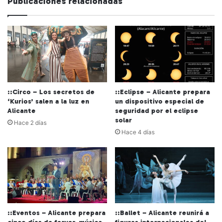
Publicaciones relacionadas
::Circo – Los secretos de
::Eclipse – Alicante prepara
‘Kurios’ salen a la luz en
un dispositivo especial de
Alicante
seguridad por el eclipse
solar
Hace 2 días
Hace 4 días
::Eventos – Alicante prepara
::Ballet – Alicante reunirá a