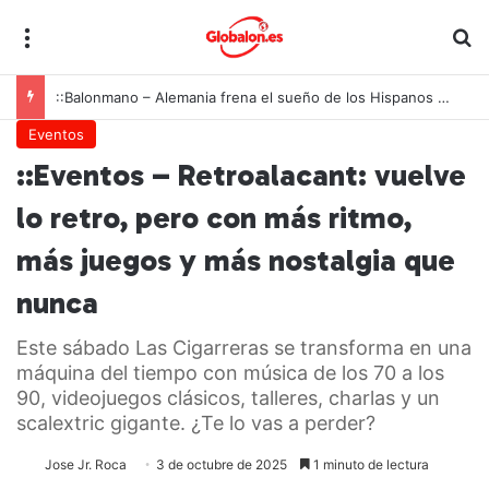
Menú
B
::Balonmano – Alemania frena el sueño de los Hispanos Juveniles, que lucharán ahora por el bronce europeo
Eventos
::Eventos – Retroalacant: vuelve
lo retro, pero con más ritmo,
más juegos y más nostalgia que
nunca
Este sábado Las Cigarreras se transforma en una
máquina del tiempo con música de los 70 a los
90, videojuegos clásicos, talleres, charlas y un
scalextric gigante. ¿Te lo vas a perder?
Jose Jr. Roca
3 de octubre de 2025
1 minuto de lectura