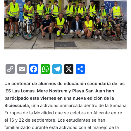
C
E
F
W
T
X
C
o
m
a
h
el
o
Un centenar de alumnos de educación secundaria de los
p
ai
c
at
e
m
IES Las Lomas, Mare Nostrum y Playa San Juan han
y
l
e
s
gr
p
participado este viernes en una nueva edición de la
Li
b
A
a
ar
Biciescuela,
una actividad enmarcada dentro de la Semana
Europea de la Movilidad que se celebra en Alicante entre
n
o
p
m
tir
el 16 y 22 de septiembre. Los estudiantes se han
k
o
p
familiarizado durante esta actividad con el manejo de la