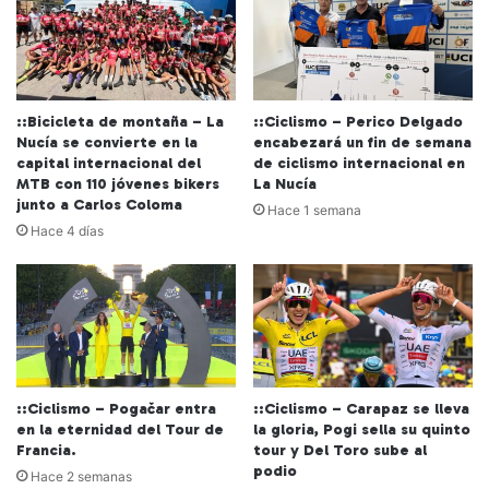
::Bicicleta de montaña – La
::Ciclismo – Perico Delgado
Nucía se convierte en la
encabezará un fin de semana
capital internacional del
de ciclismo internacional en
MTB con 110 jóvenes bikers
La Nucía
junto a Carlos Coloma
Hace 1 semana
Hace 4 días
::Ciclismo – Pogačar entra
::Ciclismo – Carapaz se lleva
en la eternidad del Tour de
la gloria, Pogi sella su quinto
Francia.
tour y Del Toro sube al
podio
Hace 2 semanas