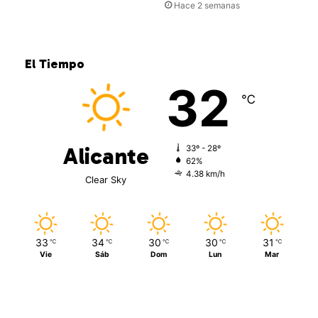
Hace 2 semanas
El Tiempo
32
℃
Alicante
33º - 28º
62%
4.38 km/h
Clear Sky
33
34
30
30
31
℃
℃
℃
℃
℃
Vie
Sáb
Dom
Lun
Mar