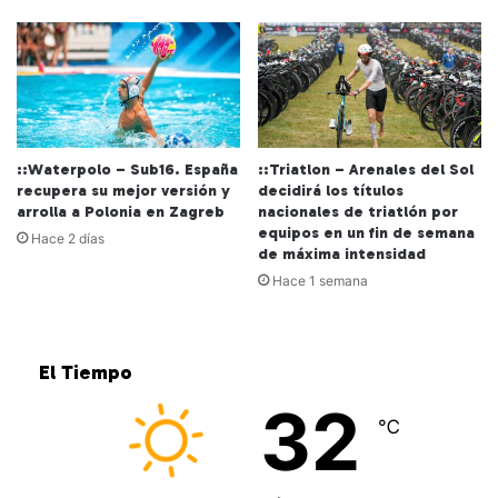
::Waterpolo – Sub16. España
::Triatlon – Arenales del Sol
recupera su mejor versión y
decidirá los títulos
arrolla a Polonia en Zagreb
nacionales de triatlón por
equipos en un fin de semana
Hace 2 días
de máxima intensidad
Hace 1 semana
El Tiempo
32
℃