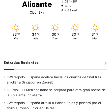
Alicante
33º - 28º
62%
4.38 km/h
Clear Sky
33
34
30
30
31
℃
℃
℃
℃
℃
Vie
Sáb
Dom
Lun
Mar
Entradas Recientes
::Waterpolo – España acelera hacia los cuartos de final tras
arrollar a Singapur en Zagreb
::Fútbol – El Metropolitano se prepara para otra gran noche de
la Roja ante Inglaterra
::Waterpolo – España arrolla a Países Bajos y peleará por el
título europeo júnior en Oeiras