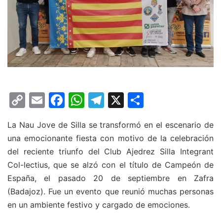
C
E
F
W
T
X
C
o
m
a
h
el
o
La Nau Jove de Silla se transformó en el escenario de
p
ai
c
at
e
m
una emocionante fiesta con motivo de la celebración
y
l
e
s
gr
p
del reciente triunfo del Club Ajedrez Silla Integrant
Li
b
A
a
ar
Col-lectius, que se alzó con el título de Campeón de
n
o
p
m
tir
España, el pasado 20 de septiembre en Zafra
k
o
p
(Badajoz). Fue un evento que reunió muchas personas
en un ambiente festivo y cargado de emociones.
k