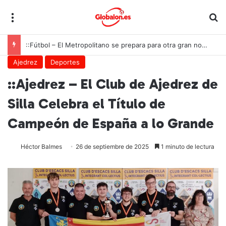
Menú
B
::Fútbol – El Metropolitano se prepara para otra gran noche de la Roja ante Inglaterra
Ajedrez
Deportes
::Ajedrez – El Club de Ajedrez de
Silla Celebra el Título de
Campeón de España a lo Grande
Héctor Balmes
26 de septiembre de 2025
1 minuto de lectura