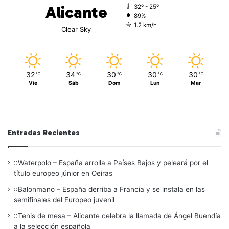
Alicante
32º - 25º
89%
1.2 km/h
Clear Sky
32
34
30
30
30
℃
℃
℃
℃
℃
Vie
Sáb
Dom
Lun
Mar
Entradas Recientes
::Waterpolo – España arrolla a Países Bajos y peleará por el
título europeo júnior en Oeiras
::Balonmano – España derriba a Francia y se instala en las
semifinales del Europeo juvenil
::Tenis de mesa – Alicante celebra la llamada de Ángel Buendía
a la selección española