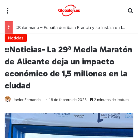
Menú
B
::Balonmano – España derriba a Francia y se instala en las semifinales del Europeo juvenil
Noticias
::Noticias- La 29ª Media Maratón
de Alicante deja un impacto
económico de 1,5 millones en la
ciudad
Javier Fernando
18 de febrero de 2025
2 minutos de lectura