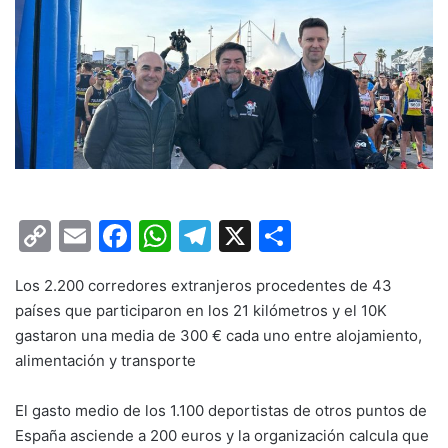
C
E
F
W
T
X
C
o
m
a
h
el
o
Los 2.200 corredores extranjeros procedentes de 43
p
ai
c
at
e
m
países que participaron en los 21 kilómetros y el 10K
y
l
e
s
gr
p
gastaron una media de 300 € cada uno entre alojamiento,
Li
b
A
a
ar
alimentación y transporte
n
o
p
m
tir
El gasto medio de los 1.100 deportistas de otros puntos de
k
o
p
España asciende a 200 euros y la organización calcula que