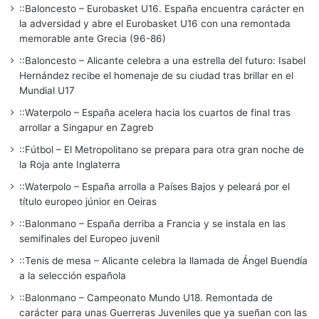
::Baloncesto – Eurobasket U16. España encuentra carácter en
la adversidad y abre el Eurobasket U16 con una remontada
memorable ante Grecia (96-86)
::Baloncesto – Alicante celebra a una estrella del futuro: Isabel
Hernández recibe el homenaje de su ciudad tras brillar en el
Mundial U17
::Waterpolo – España acelera hacia los cuartos de final tras
arrollar a Singapur en Zagreb
::Fútbol – El Metropolitano se prepara para otra gran noche de
la Roja ante Inglaterra
::Waterpolo – España arrolla a Países Bajos y peleará por el
título europeo júnior en Oeiras
::Balonmano – España derriba a Francia y se instala en las
semifinales del Europeo juvenil
::Tenis de mesa – Alicante celebra la llamada de Ángel Buendía
a la selección española
::Balonmano – Campeonato Mundo U18. Remontada de
carácter para unas Guerreras Juveniles que ya sueñan con las