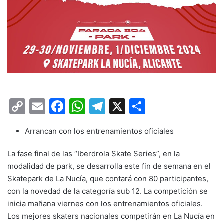
C
E
F
W
T
X
C
o
m
a
h
el
o
Arrancan con los entrenamientos oficiales
p
ai
c
at
e
m
y
l
e
s
gr
p
La fase final de las “Iberdrola Skate Series”, en la
Li
b
A
a
ar
modalidad de park, se desarrolla este fin de semana en el
Skatepark de La Nucía, que contará con 80 participantes,
n
o
p
m
tir
con la novedad de la categoría sub 12. La competición se
k
o
p
inicia mañana viernes con los entrenamientos oficiales.
k
Los mejores skaters nacionales competirán en La Nucía en