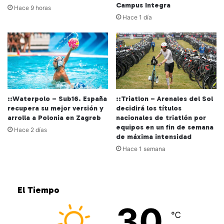
Campus Integra
Hace 9 horas
Hace 1 día
::Waterpolo – Sub16. España
::Triatlon – Arenales del Sol
recupera su mejor versión y
decidirá los títulos
arrolla a Polonia en Zagreb
nacionales de triatlón por
equipos en un fin de semana
Hace 2 días
de máxima intensidad
Hace 1 semana
El Tiempo
30
℃