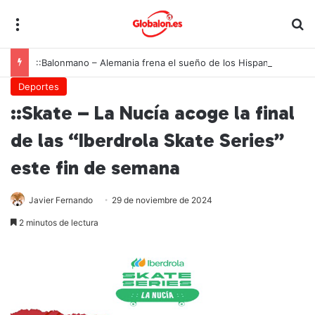
Menú
B
::Balonmano – Alemania frena el sueño de los Hispanos Juveniles, que lucharán ahora por el bronce europeo
Deportes
::Skate – La Nucía acoge la final
de las “Iberdrola Skate Series”
este fin de semana
Javier Fernando
29 de noviembre de 2024
2 minutos de lectura