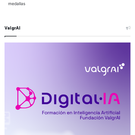
medallas
ValgrAI