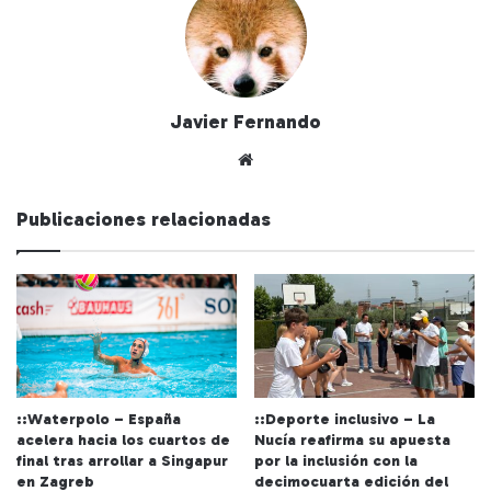
Javier Fernando
Siti
o
we
Publicaciones relacionadas
b
::Waterpolo – España
::Deporte inclusivo – La
acelera hacia los cuartos de
Nucía reafirma su apuesta
final tras arrollar a Singapur
por la inclusión con la
en Zagreb
decimocuarta edición del