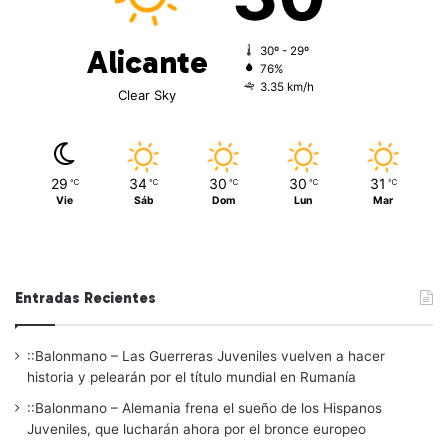
Alicante
30º - 29º
76%
3.35 km/h
Clear Sky
29
34
30
30
31
℃
℃
℃
℃
℃
Vie
Sáb
Dom
Lun
Mar
Entradas Recientes
::Balonmano – Las Guerreras Juveniles vuelven a hacer
historia y pelearán por el título mundial en Rumanía
::Balonmano – Alemania frena el sueño de los Hispanos
Juveniles, que lucharán ahora por el bronce europeo