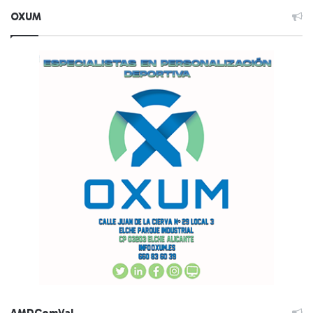
OXUM
AMDComVal