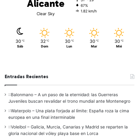
Alicante
67%
1.82 km/h
Clear Sky
30
32
30
30
30
℃
℃
℃
℃
℃
Sáb
Dom
Lun
Mar
Mié
Entradas Recientes
::Balonmano – A un paso de la eternidad: las Guerreras
Juveniles buscan revalidar el trono mundial ante Montenegro
::Waterpolo – Una plata forjada al límite: España roza la cima
europea en una final interminable
::Voleibol – Galicia, Murcia, Canarias y Madrid se reparten la
gloria nacional del vóley playa base en Lorca