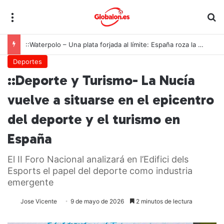
Menú
B
::Waterpolo – Una plata forjada al límite: España roza la cima europea en una final interminable
Deportes
::Deporte y Turismo- La Nucía
vuelve a situarse en el epicentro
del deporte y el turismo en
España
El II Foro Nacional analizará en l’Edifici dels
Esports el papel del deporte como industria
emergente
Jose Vicente
9 de mayo de 2026
2 minutos de lectura