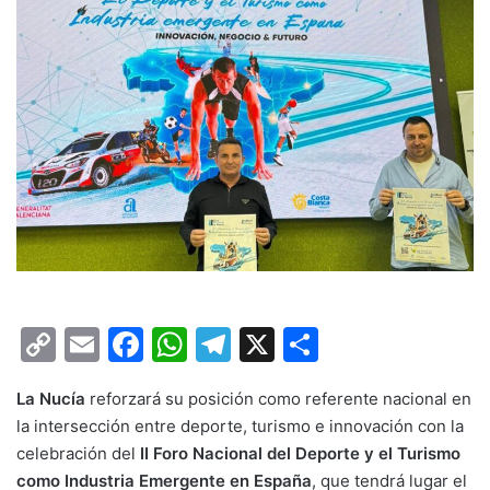
C
E
F
W
T
X
C
o
m
a
h
el
o
La Nucía
reforzará su posición como referente nacional en
p
ai
c
at
e
m
la intersección entre deporte, turismo e innovación con la
y
l
e
s
gr
p
celebración del
II Foro Nacional del Deporte y el Turismo
Li
b
A
a
ar
como Industria Emergente en España
, que tendrá lugar el