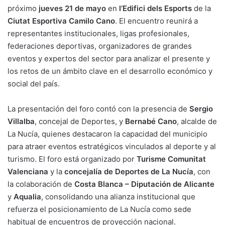
próximo
n
jueves 21 de mayo
o
p
m
en
l’Edifici dels Esports
tir
de la
Ciutat Esportiva Camilo Cano
. El encuentro reunirá a
k
o
p
representantes institucionales, ligas profesionales,
k
federaciones deportivas, organizadores de grandes
eventos y expertos del sector para analizar el presente y
los retos de un ámbito clave en el desarrollo económico y
social del país.
La presentación del foro contó con la presencia de
Sergio
Villalba
, concejal de Deportes, y
Bernabé Cano
, alcalde de
La Nucía, quienes destacaron la capacidad del municipio
para atraer eventos estratégicos vinculados al deporte y al
turismo. El foro está organizado por
Turisme Comunitat
Valenciana
y la
concejalía de Deportes de La Nucía
, con
la colaboración de
Costa Blanca – Diputación de Alicante
y
Aqualia
, consolidando una alianza institucional que
refuerza el posicionamiento de La Nucía como sede
habitual de encuentros de proyección nacional.