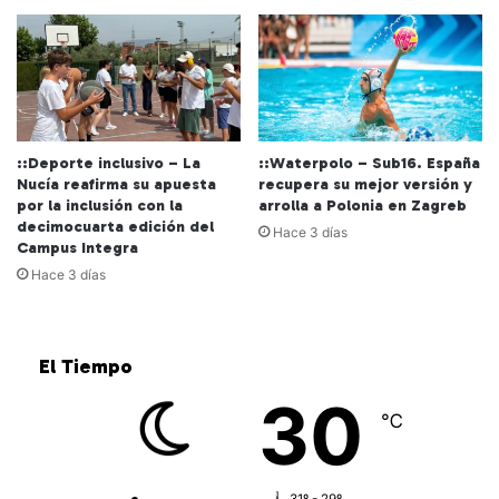
::Deporte inclusivo – La
::Waterpolo – Sub16. España
Nucía reafirma su apuesta
recupera su mejor versión y
por la inclusión con la
arrolla a Polonia en Zagreb
decimocuarta edición del
Hace 3 días
Campus Integra
Hace 3 días
El Tiempo
30
℃
31º - 29º