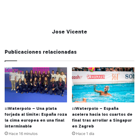
Jose Vicente
Publicaciones relacionadas
::Waterpolo – Una plata
::Waterpolo – España
forjada al límite: España roza
acelera hacia los cuartos de
la cima europea en una final
final tras arrollar a Singapur
interminable
en Zagreb
Hace 16 minutos
Hace 1 día