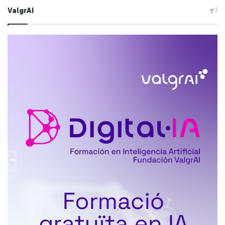
ValgrAI