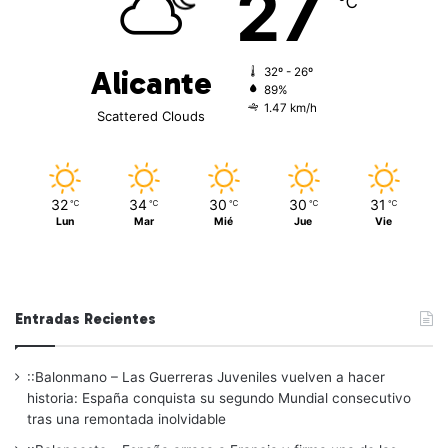
27
℃
Alicante
32º - 26º
89%
1.47 km/h
Scattered Clouds
32
34
30
30
31
℃
℃
℃
℃
℃
Lun
Mar
Mié
Jue
Vie
Entradas Recientes
::Balonmano – Las Guerreras Juveniles vuelven a hacer
historia: España conquista su segundo Mundial consecutivo
tras una remontada inolvidable