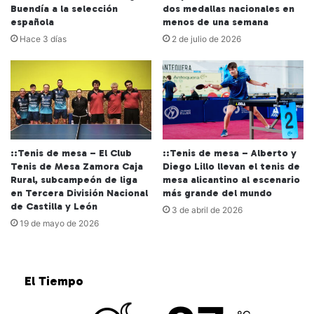
Buendía a la selección
dos medallas nacionales en
española
menos de una semana
Hace 3 días
2 de julio de 2026
::Tenis de mesa – El Club
::Tenis de mesa – Alberto y
Tenis de Mesa Zamora Caja
Diego Lillo llevan el tenis de
Rural, subcampeón de liga
mesa alicantino al escenario
en Tercera División Nacional
más grande del mundo
de Castilla y León
3 de abril de 2026
19 de mayo de 2026
El Tiempo