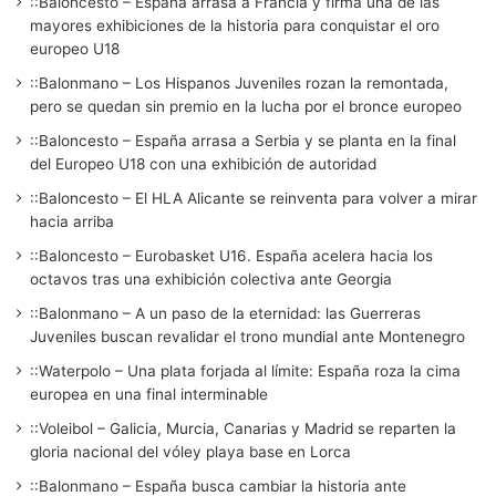
::Baloncesto – España arrasa a Francia y firma una de las
mayores exhibiciones de la historia para conquistar el oro
europeo U18
::Balonmano – Los Hispanos Juveniles rozan la remontada,
pero se quedan sin premio en la lucha por el bronce europeo
::Baloncesto – España arrasa a Serbia y se planta en la final
del Europeo U18 con una exhibición de autoridad
::Baloncesto – El HLA Alicante se reinventa para volver a mirar
hacia arriba
::Baloncesto – Eurobasket U16. España acelera hacia los
octavos tras una exhibición colectiva ante Georgia
::Balonmano – A un paso de la eternidad: las Guerreras
Juveniles buscan revalidar el trono mundial ante Montenegro
::Waterpolo – Una plata forjada al límite: España roza la cima
europea en una final interminable
::Voleibol – Galicia, Murcia, Canarias y Madrid se reparten la
gloria nacional del vóley playa base en Lorca
::Balonmano – España busca cambiar la historia ante