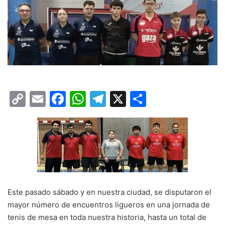
C
E
F
W
T
X
C
o
m
a
h
el
o
p
ai
c
at
e
m
y
l
e
s
gr
p
Li
b
A
a
ar
n
o
p
m
tir
k
o
p
Este pasado sábado y en nuestra ciudad, se disputaron el
mayor número de encuentros ligueros en una jornada de
k
tenis de mesa en toda nuestra historia, hasta un total de