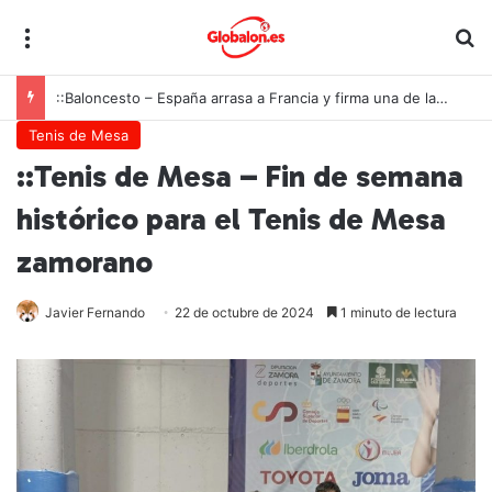
Menú
B
::Baloncesto – España arrasa a Francia y firma una de las mayores exhibiciones de la historia para conquistar el oro europeo U18
Tenis de Mesa
::Tenis de Mesa – Fin de semana
histórico para el Tenis de Mesa
zamorano
Javier Fernando
22 de octubre de 2024
1 minuto de lectura