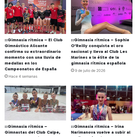
::Gimnasia rítmica – El Club
::Gimnasia rítmica – Sophie
Gimnástico Alicante
O’Reilly conquista el oro
confirma su extraordinario
nacional y lleva al Club Les
momento con una lluvia de
Marines a la élite de la
medallas en los
gimnasia rítmica española
Campeonatos de España
9 de julio de 2026
Hace 4 semanas
::Gimnasia rítmica –
::Gimnasia ritmica – Irina
Gimnastas del Club Calpe,
Narimanova vuelve a subir al