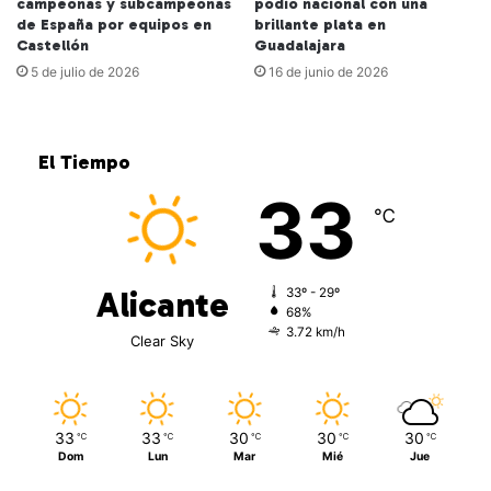
campeonas y subcampeonas
podio nacional con una
de España por equipos en
brillante plata en
Castellón
Guadalajara
5 de julio de 2026
16 de junio de 2026
El Tiempo
33
℃
Alicante
33º - 29º
68%
3.72 km/h
Clear Sky
33
33
30
30
30
℃
℃
℃
℃
℃
Dom
Lun
Mar
Mié
Jue