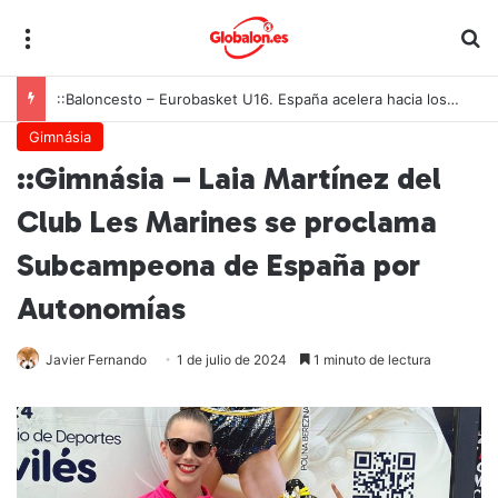
Menú
B
::Baloncesto – Eurobasket U16. España acelera hacia los octavos tras una exhibición colectiva ante Georgia
Gimnásia
::Gimnásia – Laia Martínez del
Club Les Marines se proclama
Subcampeona de España por
Autonomías
Javier Fernando
1 de julio de 2024
1 minuto de lectura