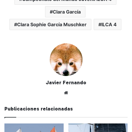
Clara García
Clara Sophie García Muschker
ILCA 4
Javier Fernando
Siti
o
we
Publicaciones relacionadas
b