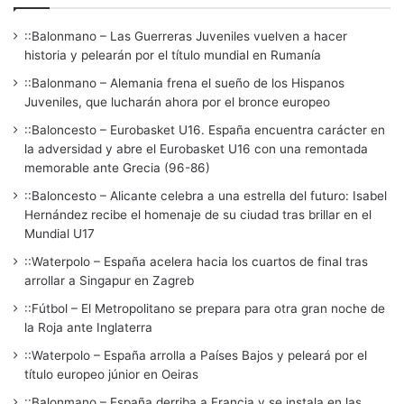
::Balonmano – Las Guerreras Juveniles vuelven a hacer
historia y pelearán por el título mundial en Rumanía
::Balonmano – Alemania frena el sueño de los Hispanos
Juveniles, que lucharán ahora por el bronce europeo
::Baloncesto – Eurobasket U16. España encuentra carácter en
la adversidad y abre el Eurobasket U16 con una remontada
memorable ante Grecia (96-86)
::Baloncesto – Alicante celebra a una estrella del futuro: Isabel
Hernández recibe el homenaje de su ciudad tras brillar en el
Mundial U17
::Waterpolo – España acelera hacia los cuartos de final tras
arrollar a Singapur en Zagreb
::Fútbol – El Metropolitano se prepara para otra gran noche de
la Roja ante Inglaterra
::Waterpolo – España arrolla a Países Bajos y peleará por el
título europeo júnior en Oeiras
::Balonmano – España derriba a Francia y se instala en las