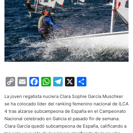
C
E
F
W
T
X
C
o
m
a
h
el
o
La joven regatista nuciera Clara Sophie García Muschker
p
ai
c
at
e
m
se ha colocado líder del ranking femenino nacional de ILCA
y
l
e
s
gr
p
4 tras alzarse subcampeona de España en el Campeonato
Li
b
A
a
ar
Nacional celebrado en Galicia el pasado fin de semana.
Clara García quedó subcampeona de España, calificando a
n
o
p
m
tir