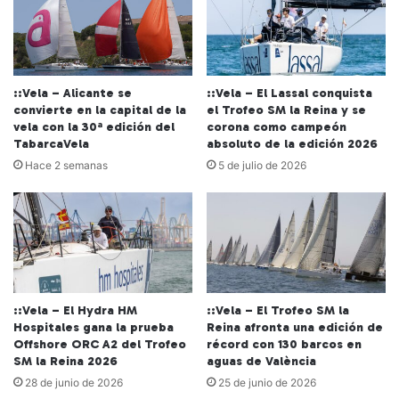
::Vela – Alicante se
::Vela – El Lassal conquista
convierte en la capital de la
el Trofeo SM la Reina y se
vela con la 30ª edición del
corona como campeón
TabarcaVela
absoluto de la edición 2026
Hace 2 semanas
5 de julio de 2026
::Vela – El Hydra HM
::Vela – El Trofeo SM la
Hospitales gana la prueba
Reina afronta una edición de
Offshore ORC A2 del Trofeo
récord con 130 barcos en
SM la Reina 2026
aguas de València
28 de junio de 2026
25 de junio de 2026