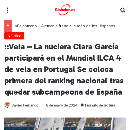
Menú
B
::Balonmano – Alemania frena el sueño de los Hispanos Juveniles, que lucharán ahora por el bronce europeo
Náutica
::Vela – La nuciera Clara García
participará en el Mundial ILCA 4
de vela en Portugal Se coloca
primera del ranking nacional tras
quedar subcampeona de España
Javier Fernando
8 de mayo de 2024
1 minuto de lectura