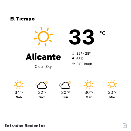
El Tiempo
33
℃
Alicante
35º - 28º
68%
3.83 km/h
Clear Sky
34
32
30
30
30
℃
℃
℃
℃
℃
Sáb
Dom
Lun
Mar
Mié
Entradas Recientes