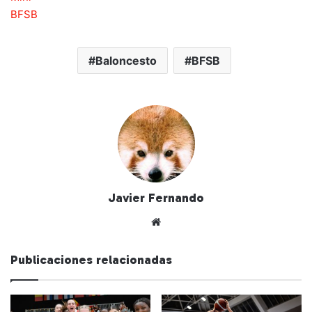
BFSB
Baloncesto
BFSB
Javier Fernando
Siti
o
we
Publicaciones relacionadas
b