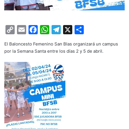
C
E
F
W
T
X
C
o
m
a
h
el
o
El Baloncesto Femenino San Blas organizará un campus
p
ai
c
at
e
m
por la Semana Santa entre los días 2 y 5 de abril.
y
l
e
s
gr
p
Li
b
A
a
ar
n
o
p
m
tir
k
o
p
k