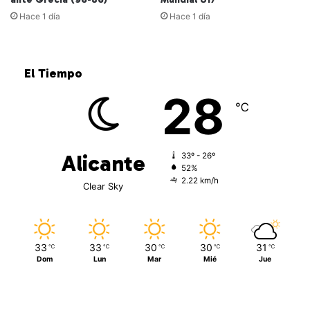
Hace 1 día
Hace 1 día
El Tiempo
28
℃
Alicante
33º - 26º
52%
2.22 km/h
Clear Sky
33
33
30
30
31
℃
℃
℃
℃
℃
Dom
Lun
Mar
Mié
Jue