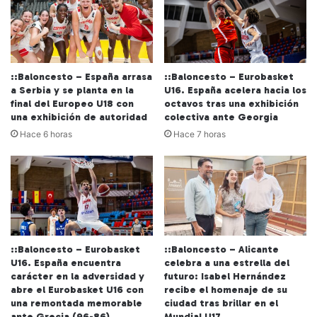
::Baloncesto – España arrasa
::Baloncesto – Eurobasket
a Serbia y se planta en la
U16. España acelera hacia los
final del Europeo U18 con
octavos tras una exhibición
una exhibición de autoridad
colectiva ante Georgia
Hace 6 horas
Hace 7 horas
::Baloncesto – Eurobasket
::Baloncesto – Alicante
U16. España encuentra
celebra a una estrella del
carácter en la adversidad y
futuro: Isabel Hernández
abre el Eurobasket U16 con
recibe el homenaje de su
una remontada memorable
ciudad tras brillar en el
ante Grecia (96-86)
Mundial U17