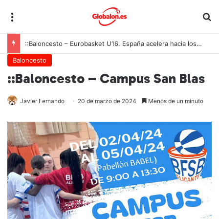
Menú
B
::Baloncesto – Eurobasket U16. España acelera hacia los octavos tras una exhibición colectiva ante Georgia
Baloncesto
::Baloncesto – Campus San Blas
Javier Fernando
20 de marzo de 2024
Menos de un minuto