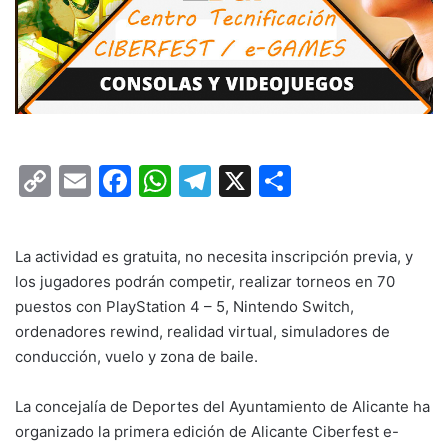
C
E
F
W
T
X
C
o
m
a
h
el
o
p
ai
c
at
e
m
La actividad es gratuita, no necesita inscripción previa, y
y
l
e
s
gr
p
los jugadores podrán competir, realizar torneos en 70
Li
b
A
a
ar
puestos con PlayStation 4 – 5, Nintendo Switch,
n
o
p
m
tir
ordenadores rewind, realidad virtual, simuladores de
conducción, vuelo y zona de baile.
k
o
p
k
La concejalía de Deportes del Ayuntamiento de Alicante ha
organizado la primera edición de Alicante Ciberfest e-