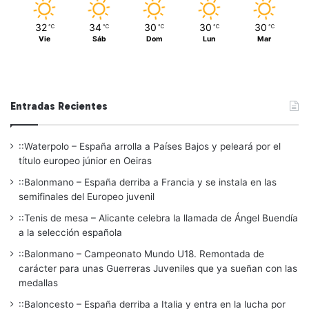
32
34
30
30
30
℃
℃
℃
℃
℃
Vie
Sáb
Dom
Lun
Mar
Entradas Recientes
::Waterpolo – España arrolla a Países Bajos y peleará por el
título europeo júnior en Oeiras
::Balonmano – España derriba a Francia y se instala en las
semifinales del Europeo juvenil
::Tenis de mesa – Alicante celebra la llamada de Ángel Buendía
a la selección española
::Balonmano – Campeonato Mundo U18. Remontada de
carácter para unas Guerreras Juveniles que ya sueñan con las
medallas
::Baloncesto – España derriba a Italia y entra en la lucha por