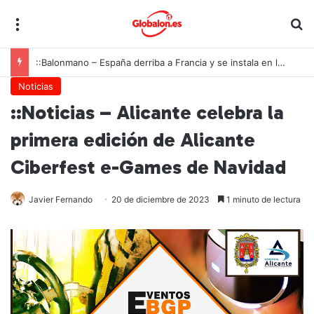
Menú
B
::Balonmano – España derriba a Francia y se instala en las semifinales del Europeo juvenil
Noticias
::Noticias – Alicante celebra la
primera edición de Alicante
Ciberfest e-Games de Navidad
Javier Fernando
20 de diciembre de 2023
1 minuto de lectura