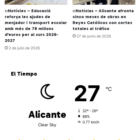
::Notícies – Educació
::Noticias – Alicante afronta
reforça les ajudes de
cinco meses de obras en
menjador i transport escolar
Reyes Católicos con cortes
amb més de 78 milions
totales al tráfico
d’euros per al curs 2026-
27 de junio de 2026
2027
2 de julio de 2026
El Tiempo
27
℃
Alicante
32º - 26º
88%
0.77 km/h
Clear Sky