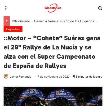
Menú
B
::Balonmano – Alemania frena el sueño de los Hispanos Juveniles, que lucharán ahora por el bronce europeo
Deportes
::Motor – “Cohete” Suárez gana
el 29º Rallye de La Nucía y se
alza con el Super Campeonato
de España de Rallyes
Javier Fernando
7 de noviembre de 2023
3 minutos de lectura