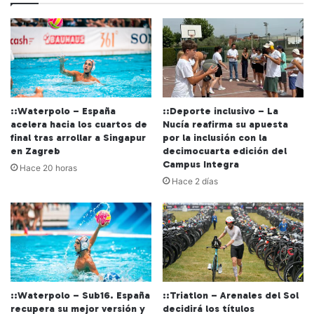
::Waterpolo – España
::Deporte inclusivo – La
acelera hacia los cuartos de
Nucía reafirma su apuesta
final tras arrollar a Singapur
por la inclusión con la
en Zagreb
decimocuarta edición del
Campus Integra
Hace 20 horas
Hace 2 días
::Waterpolo – Sub16. España
::Triatlon – Arenales del Sol
recupera su mejor versión y
decidirá los títulos