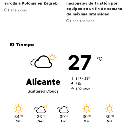
arrolla a Polonia en Zagreb
nacionales de triatlón por
equipos en un fin de semana
Hace 2 días
de máxima intensidad
Hace 1 semana
El Tiempo
27
℃
Alicante
34º - 25º
51%
1.92 km/h
Scattered Clouds
34
33
30
30
30
℃
℃
℃
℃
℃
Sáb
Dom
Lun
Mar
Mié