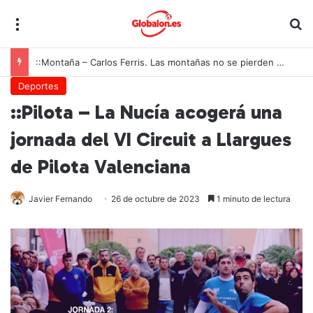
Menú
B
::Montaña – Carlos Ferris. Las montañas no se pierden solo cuando arden
Deportes
::Pilota – La Nucía acogerá una
jornada del VI Circuit a Llargues
de Pilota Valenciana
Javier Fernando
26 de octubre de 2023
1 minuto de lectura