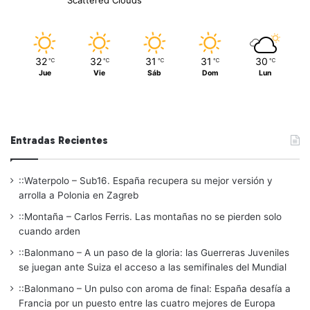
Scattered Clouds
32
32
31
31
30
℃
℃
℃
℃
℃
Jue
Vie
Sáb
Dom
Lun
Entradas Recientes
::Waterpolo – Sub16. España recupera su mejor versión y
arrolla a Polonia en Zagreb
::Montaña – Carlos Ferris. Las montañas no se pierden solo
cuando arden
::Balonmano – A un paso de la gloria: las Guerreras Juveniles
se juegan ante Suiza el acceso a las semifinales del Mundial
::Balonmano – Un pulso con aroma de final: España desafía a
Francia por un puesto entre las cuatro mejores de Europa