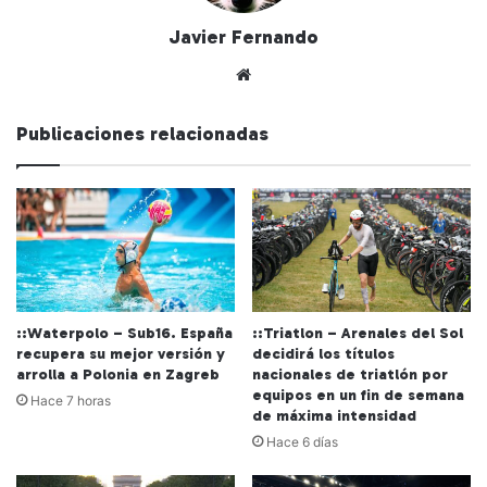
Javier Fernando
Siti
o
we
Publicaciones relacionadas
b
::Waterpolo – Sub16. España
::Triatlon – Arenales del Sol
recupera su mejor versión y
decidirá los títulos
arrolla a Polonia en Zagreb
nacionales de triatlón por
equipos en un fin de semana
Hace 7 horas
de máxima intensidad
Hace 6 días