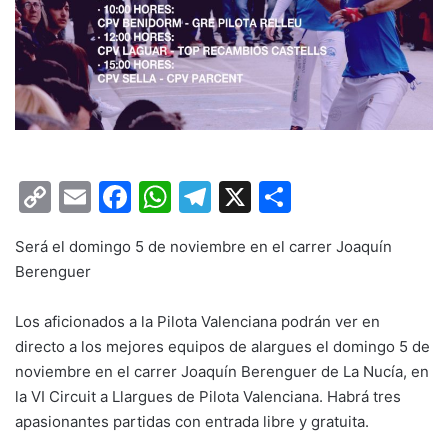
C
E
F
W
T
X
C
o
m
a
h
el
o
Será el domingo 5 de noviembre en el carrer Joaquín
p
ai
c
at
e
m
Berenguer
y
l
e
s
gr
p
Li
b
A
a
ar
Los aficionados a la Pilota Valenciana podrán ver en
directo a los mejores equipos de alargues el domingo 5 de
n
o
p
m
tir
noviembre en el carrer Joaquín Berenguer de La Nucía, en
k
o
p
la VI Circuit a Llargues de Pilota Valenciana. Habrá tres
k
apasionantes partidas con entrada libre y gratuita.