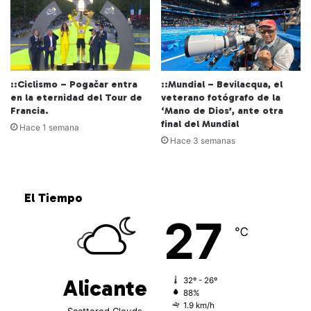
::Ciclismo – Pogačar entra
::Mundial – Bevilacqua, el
en la eternidad del Tour de
veterano fotógrafo de la
Francia.
‘Mano de Dios’, ante otra
final del Mundial
Hace 1 semana
Hace 3 semanas
El Tiempo
27
℃
Alicante
32º - 26º
88%
1.9 km/h