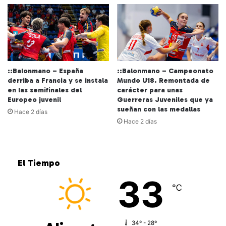
::Balonmano – España
::Balonmano – Campeonato
derriba a Francia y se instala
Mundo U18. Remontada de
en las semifinales del
carácter para unas
Europeo juvenil
Guerreras Juveniles que ya
sueñan con las medallas
Hace 2 días
Hace 2 días
El Tiempo
33
℃
34º - 28º