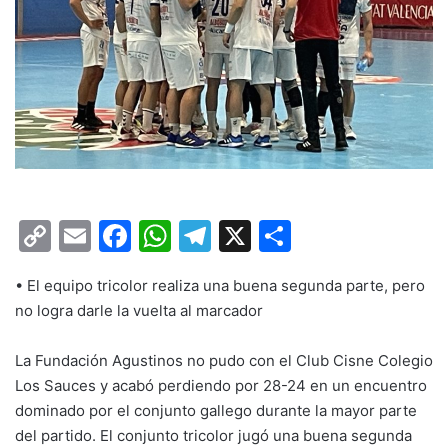
C
E
F
W
T
X
C
o
m
a
h
el
o
• El equipo tricolor realiza una buena segunda parte, pero
p
ai
c
at
e
m
no logra darle la vuelta al marcador
y
l
e
s
gr
p
Li
b
A
a
ar
La Fundación Agustinos no pudo con el Club Cisne Colegio
Los Sauces y acabó perdiendo por 28-24 en un encuentro
n
o
p
m
tir
dominado por el conjunto gallego durante la mayor parte
k
o
p
del partido. El conjunto tricolor jugó una buena segunda