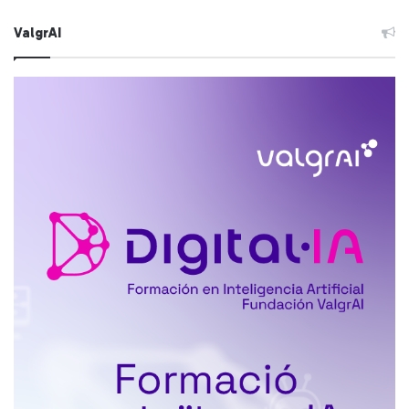
ValgrAI