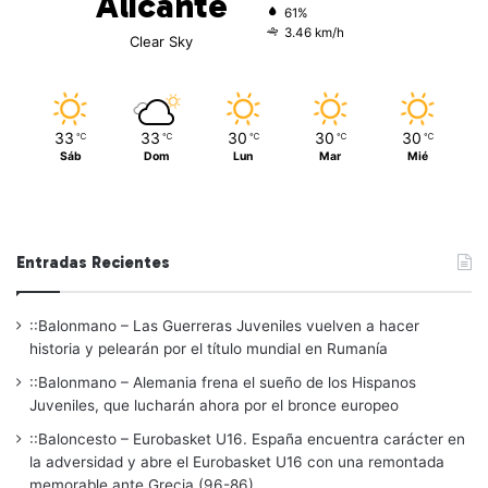
Alicante
61%
3.46 km/h
Clear Sky
33
33
30
30
30
℃
℃
℃
℃
℃
Sáb
Dom
Lun
Mar
Mié
Entradas Recientes
::Balonmano – Las Guerreras Juveniles vuelven a hacer
historia y pelearán por el título mundial en Rumanía
::Balonmano – Alemania frena el sueño de los Hispanos
Juveniles, que lucharán ahora por el bronce europeo
::Baloncesto – Eurobasket U16. España encuentra carácter en
la adversidad y abre el Eurobasket U16 con una remontada
memorable ante Grecia (96-86)