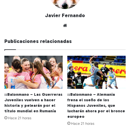
Javier Fernando
Siti
o
we
Publicaciones relacionadas
b
::Balonmano – Las Guerreras
::Balonmano – Alemania
Juveniles vuelven a hacer
frena el sueño de los
historia y pelearán por el
Hispanos Juveniles, que
título mundial en Rumanía
lucharán ahora por el bronce
europeo
Hace 21 horas
Hace 21 horas