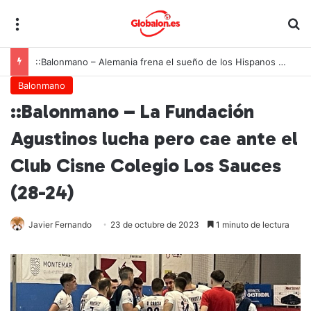
Menú
B
::Balonmano – Alemania frena el sueño de los Hispanos Juveniles, que lucharán ahora por el bronce europeo
Balonmano
::Balonmano – La Fundación
Agustinos lucha pero cae ante el
Club Cisne Colegio Los Sauces
(28-24)
Javier Fernando
23 de octubre de 2023
1 minuto de lectura