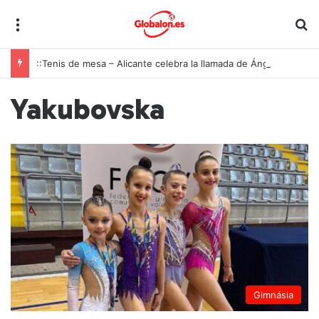
Menú
B
::Tenis de mesa – Alicante celebra la llamada de Ángel Buendía a la selección española
Yakubovska
Gimnásia