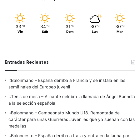
33
34
31
30
30
℃
℃
℃
℃
℃
Vie
Sáb
Dom
Lun
Mar
Entradas Recientes
::Balonmano – España derriba a Francia y se instala en las
semifinales del Europeo juvenil
::Tenis de mesa – Alicante celebra la llamada de Ángel Buendía
a la selección española
::Balonmano – Campeonato Mundo U18. Remontada de
carácter para unas Guerreras Juveniles que ya sueñan con las
medallas
::Baloncesto – España derriba a Italia y entra en la lucha por