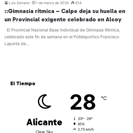
Luis Serrano
1 de marzo de 2026
614
::Gimnasia rítmica – Calpe deja su huella en
un Provincial exigente celebrado en Alcoy
El Provincial Nacional Base Individual de Gimnasia Rítmica,
celebrado este fin de semana en el Polideportivo Francisco
Laporta de…
Leer más »
El Tiempo
28
℃
Alicante
33º - 26º
85%
2.75 km/h
Clear Sky