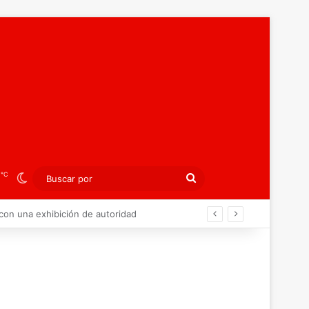
℃
3
Switch skin
Buscar
por
ibición colectiva ante Georgia