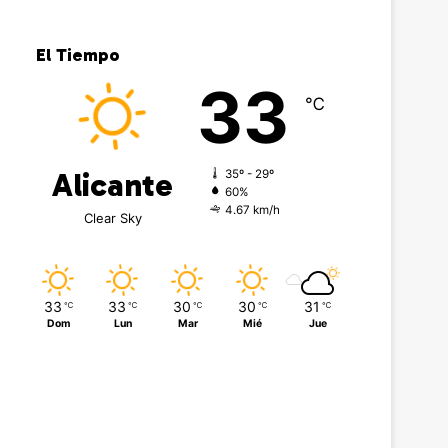
El Tiempo
33
℃
Alicante
35º - 29º
60%
4.67 km/h
Clear Sky
33
33
30
30
31
℃
℃
℃
℃
℃
Dom
Lun
Mar
Mié
Jue