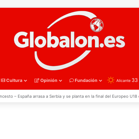
3
Cultura
Opinión
Fundación
Alicante
oncesto – Eurobasket U16. España acelera hacia los octavos tras una exh