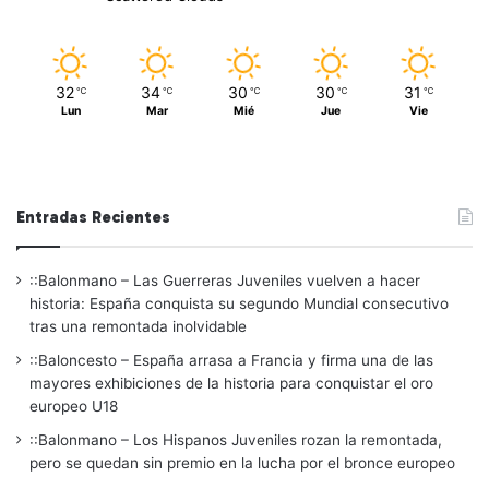
32
34
30
30
31
℃
℃
℃
℃
℃
Lun
Mar
Mié
Jue
Vie
Entradas Recientes
::Balonmano – Las Guerreras Juveniles vuelven a hacer
historia: España conquista su segundo Mundial consecutivo
tras una remontada inolvidable
::Baloncesto – España arrasa a Francia y firma una de las
mayores exhibiciones de la historia para conquistar el oro
europeo U18
::Balonmano – Los Hispanos Juveniles rozan la remontada,
pero se quedan sin premio en la lucha por el bronce europeo