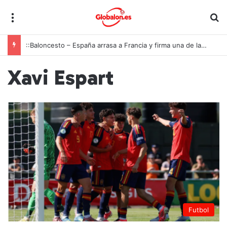
Menú
B
::Baloncesto – España arrasa a Francia y firma una de las mayores exhibiciones de la historia para conquistar el oro europeo U18
Xavi Espart
Futbol