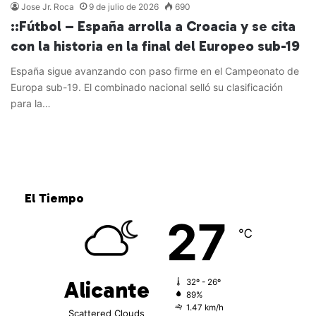
Jose Jr. Roca
9 de julio de 2026
690
::Fútbol – España arrolla a Croacia y se cita
con la historia en la final del Europeo sub-19
España sigue avanzando con paso firme en el Campeonato de
Europa sub-19. El combinado nacional selló su clasificación
para la…
Leer más »
El Tiempo
27
℃
Alicante
32º - 26º
89%
1.47 km/h
Scattered Clouds