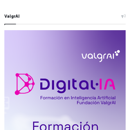
ValgrAI