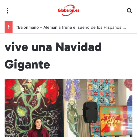
Menú
B
::Balonmano – Alemania frena el sueño de los Hispanos Juveniles, que lucharán ahora por el bronce europeo
vive una Navidad
Gigante