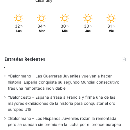
Clear Sky
32
34
30
30
31
℃
℃
℃
℃
℃
Lun
Mar
Mié
Jue
Vie
Entradas Recientes
::Balonmano – Las Guerreras Juveniles vuelven a hacer
historia: España conquista su segundo Mundial consecutivo
tras una remontada inolvidable
::Baloncesto – España arrasa a Francia y firma una de las
mayores exhibiciones de la historia para conquistar el oro
europeo U18
::Balonmano – Los Hispanos Juveniles rozan la remontada,
pero se quedan sin premio en la lucha por el bronce europeo