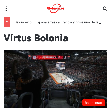
Menú
B
::Baloncesto – España arrasa a Francia y firma una de las mayores exhibiciones de la historia para conquistar el oro europeo U18
Virtus Bolonia
Baloncesto