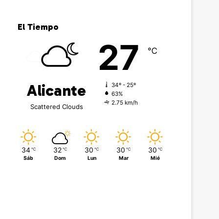
El Tiempo
27
℃
Alicante
34º - 25º
63%
2.75 km/h
Scattered Clouds
34
32
30
30
30
℃
℃
℃
℃
℃
Sáb
Dom
Lun
Mar
Mié