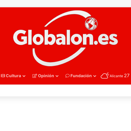
27
Cultura
Opinión
Fundación
Alicante
nmano – Alemania frena el sueño de los Hispanos Juveniles, que luchar