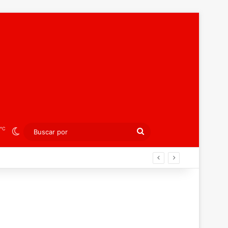
℃
Switch skin
Buscar
por
án ahora por el bronce europeo