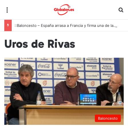
Menú
B
::Baloncesto – España arrasa a Francia y firma una de las mayores exhibiciones de la historia para conquistar el oro europeo U18
Uros de Rivas
Baloncesto