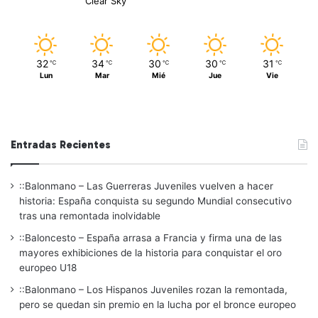
Clear Sky
32
34
30
30
31
℃
℃
℃
℃
℃
Lun
Mar
Mié
Jue
Vie
Entradas Recientes
::Balonmano – Las Guerreras Juveniles vuelven a hacer
historia: España conquista su segundo Mundial consecutivo
tras una remontada inolvidable
::Baloncesto – España arrasa a Francia y firma una de las
mayores exhibiciones de la historia para conquistar el oro
europeo U18
::Balonmano – Los Hispanos Juveniles rozan la remontada,
pero se quedan sin premio en la lucha por el bronce europeo