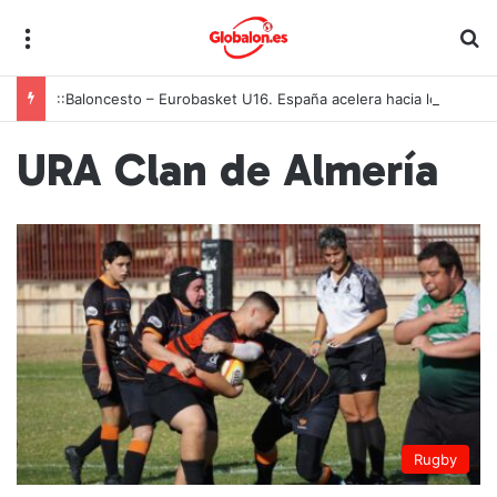
Menú
B
::Baloncesto – Eurobasket U16. España acelera hacia los octavos tras una exhibición colectiva ante Georgia
URA Clan de Almería
Rugby