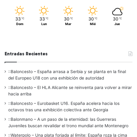
33
33
30
30
30
℃
℃
℃
℃
℃
Dom
Lun
Mar
Mié
Jue
Entradas Recientes
::Baloncesto – España arrasa a Serbia y se planta en la final
del Europeo U18 con una exhibición de autoridad
::Baloncesto – El HLA Alicante se reinventa para volver a mirar
hacia arriba
::Baloncesto – Eurobasket U16. España acelera hacia los
octavos tras una exhibición colectiva ante Georgia
::Balonmano – A un paso de la eternidad: las Guerreras
Juveniles buscan revalidar el trono mundial ante Montenegro
::Waterpolo – Una plata forjada al límite: España roza la cima