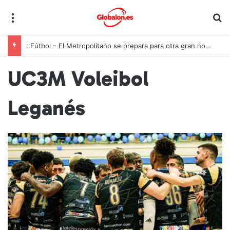
Menú
B
::Fútbol – El Metropolitano se prepara para otra gran noche de la Roja ante Inglaterra
UC3M Voleibol
Leganés