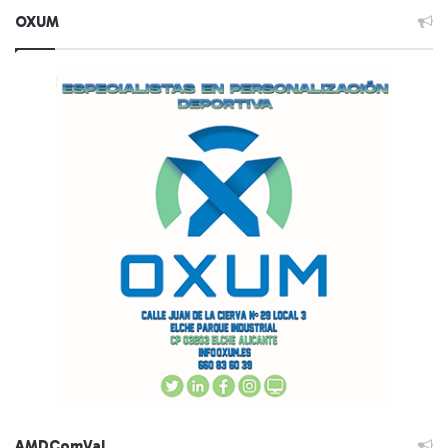
OXUM
AMDComVal