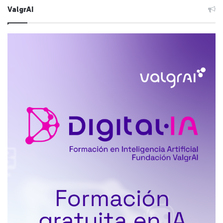
ValgrAI