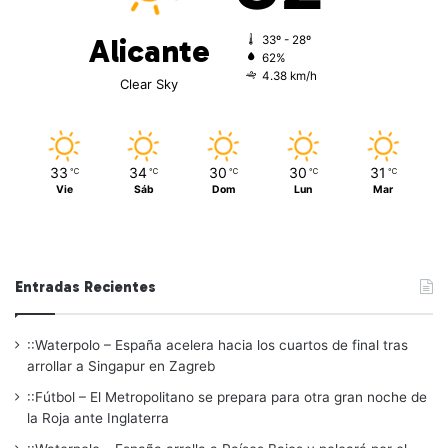
Alicante
33º - 28º
62%
4.38 km/h
Clear Sky
33
34
30
30
31
℃
℃
℃
℃
℃
Vie
Sáb
Dom
Lun
Mar
Entradas Recientes
::Waterpolo – España acelera hacia los cuartos de final tras
arrollar a Singapur en Zagreb
::Fútbol – El Metropolitano se prepara para otra gran noche de
la Roja ante Inglaterra