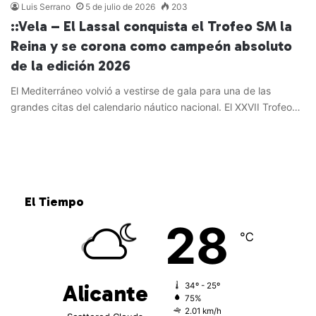
Luis Serrano
5 de julio de 2026
203
::Vela – El Lassal conquista el Trofeo SM la
Reina y se corona como campeón absoluto
de la edición 2026
El Mediterráneo volvió a vestirse de gala para una de las
grandes citas del calendario náutico nacional. El XXVII Trofeo…
Leer más »
El Tiempo
28
℃
Alicante
34º - 25º
75%
2.01 km/h