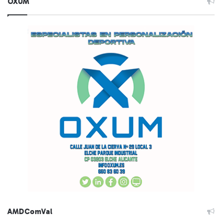
OXUM
AMDComVal