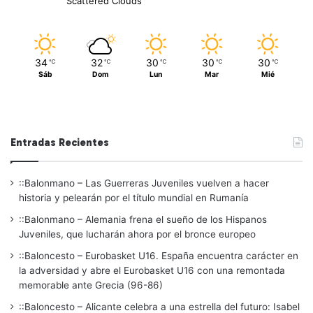
Scattered Clouds
34
32
30
30
30
℃
℃
℃
℃
℃
Sáb
Dom
Lun
Mar
Mié
Entradas Recientes
::Balonmano – Las Guerreras Juveniles vuelven a hacer
historia y pelearán por el título mundial en Rumanía
::Balonmano – Alemania frena el sueño de los Hispanos
Juveniles, que lucharán ahora por el bronce europeo
::Baloncesto – Eurobasket U16. España encuentra carácter en
la adversidad y abre el Eurobasket U16 con una remontada
memorable ante Grecia (96-86)
::Baloncesto – Alicante celebra a una estrella del futuro: Isabel