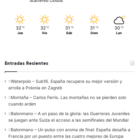
Scattered Clouds
32
32
31
31
30
℃
℃
℃
℃
℃
Jue
Vie
Sáb
Dom
Lun
Entradas Recientes
::Waterpolo – Sub16. España recupera su mejor versión y
arrolla a Polonia en Zagreb
::Montaña – Carlos Ferris. Las montañas no se pierden solo
cuando arden
::Balonmano – A un paso de la gloria: las Guerreras Juveniles
se juegan ante Suiza el acceso a las semifinales del Mundial
::Balonmano – Un pulso con aroma de final: España desafía a
Francia por un puesto entre las cuatro mejores de Europa