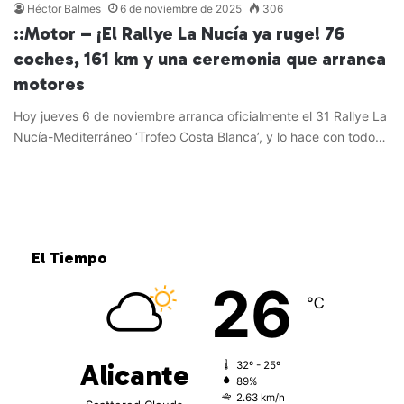
Héctor Balmes
6 de noviembre de 2025
306
::Motor – ¡El Rallye La Nucía ya ruge! 76
coches, 161 km y una ceremonia que arranca
motores
Hoy jueves 6 de noviembre arranca oficialmente el 31 Rallye La
Nucía-Mediterráneo ‘Trofeo Costa Blanca’, y lo hace con todo…
Leer más »
El Tiempo
26
℃
Alicante
32º - 25º
89%
2.63 km/h