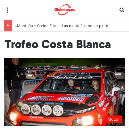
Menú
B
::Montaña – Carlos Ferris. Las montañas no se pierden solo cuando arden
Trofeo Costa Blanca
Motor