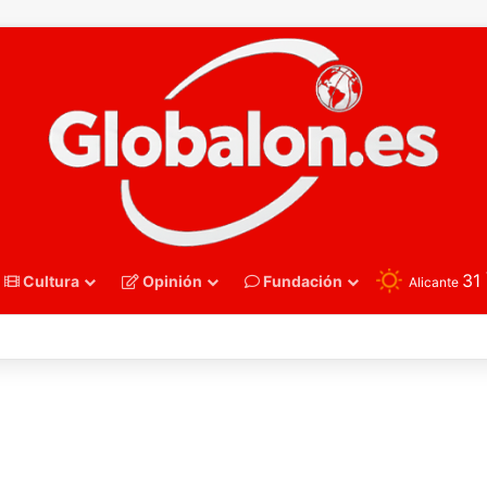
31
Cultura
Opinión
Fundación
Alicante
nmano – Alemania frena el sueño de los Hispanos Juveniles, que luchar