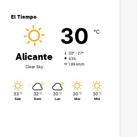
El Tiempo
30
℃
Alicante
33º - 27º
43%
1.89 km/h
Clear Sky
33
32
30
30
30
℃
℃
℃
℃
℃
Sáb
Dom
Lun
Mar
Mié