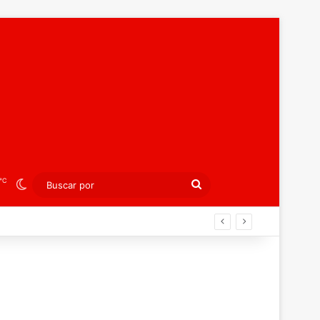
℃
Switch skin
Buscar
por
án ahora por el bronce europeo