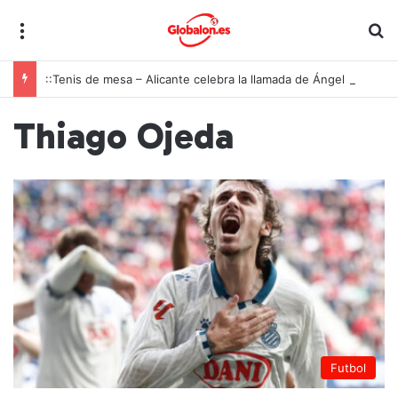
Menú
B
::Tenis de mesa – Alicante celebra la llamada de Ángel Buendía a la selección española
Thiago Ojeda
Futbol