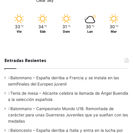
Clear Sky
33
34
31
30
30
℃
℃
℃
℃
℃
Vie
Sáb
Dom
Lun
Mar
Entradas Recientes
::Balonmano – España derriba a Francia y se instala en las
semifinales del Europeo juvenil
::Tenis de mesa – Alicante celebra la llamada de Ángel Buendía
a la selección española
::Balonmano – Campeonato Mundo U18. Remontada de
carácter para unas Guerreras Juveniles que ya sueñan con las
medallas
::Baloncesto – España derriba a Italia y entra en la lucha por