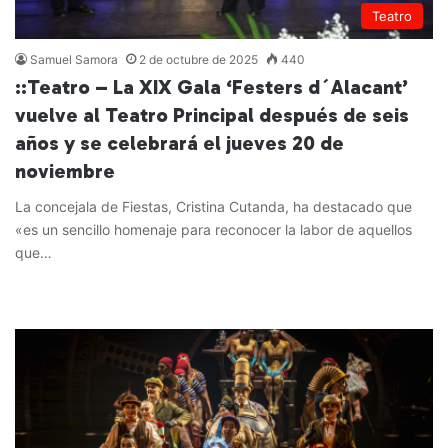
Teatro
Samuel Samora
2 de octubre de 2025
440
::Teatro – La XIX Gala ‘Festers d´Alacant’
vuelve al Teatro Principal después de seis
años y se celebrará el jueves 20 de
noviembre
La concejala de Fiestas, Cristina Cutanda, ha destacado que
«es un sencillo homenaje para reconocer la labor de aquellos
que…
Leer más »