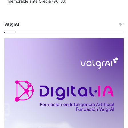
memorable ante Grecia (96-86)
ValgrAI