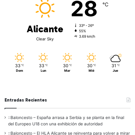
28
℃
Alicante
33º - 26º
55%
3.69 km/h
Clear Sky
33
33
30
30
31
℃
℃
℃
℃
℃
Dom
Lun
Mar
Mié
Jue
Entradas Recientes
::Baloncesto – España arrasa a Serbia y se planta en la final
del Europeo U18 con una exhibición de autoridad
::Baloncesto – El HLA Alicante se reinventa para volver a mirar