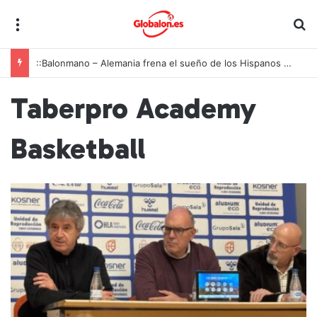
Menú
B
::Balonmano – Alemania frena el sueño de los Hispanos Juveniles, que lucharán ahora por el bronce europeo
Taberpro Academy
Basketball