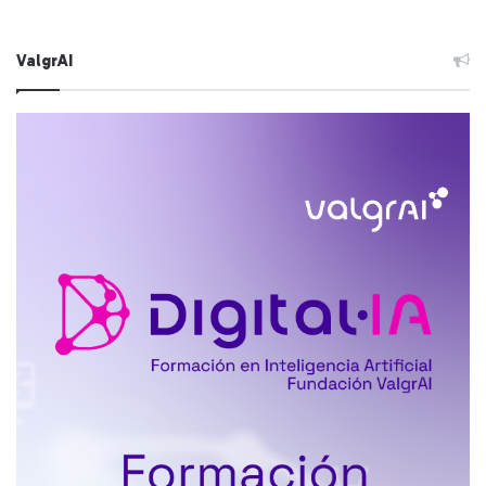
ValgrAI