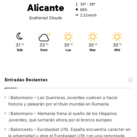
Alicante
35º - 28º
69%
2.23 km/h
Scattered Clouds
31
33
30
30
30
℃
℃
℃
℃
℃
Sáb
Dom
Lun
Mar
Mié
Entradas Recientes
::Balonmano – Las Guerreras Juveniles vuelven a hacer
historia y pelearán por el título mundial en Rumanía
::Balonmano – Alemania frena el sueño de los Hispanos
Juveniles, que lucharán ahora por el bronce europeo
::Baloncesto – Eurobasket U16. España encuentra carácter en
la adversidad y abre el Eurobasket U16 con una remontada