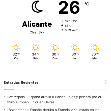
26
℃
Alicante
32º - 25º
88%
0.39 km/h
Clear Sky
32
34
30
30
30
℃
℃
℃
℃
℃
Vie
Sáb
Dom
Lun
Mar
Entradas Recientes
::Waterpolo – España arrolla a Países Bajos y peleará por el
título europeo júnior en Oeiras
::Balonmano – España derriba a Francia y se instala en las