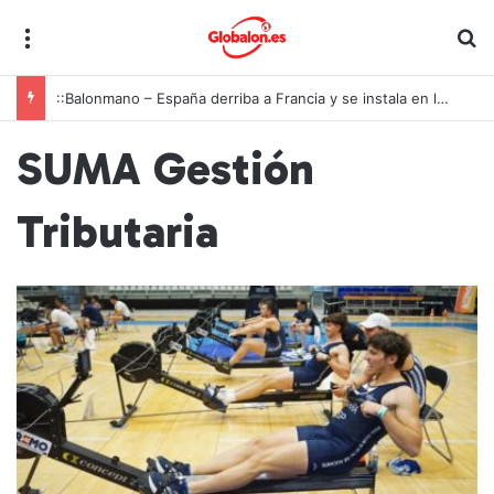
Menú
B
::Balonmano – España derriba a Francia y se instala en las semifinales del Europeo juvenil
SUMA Gestión
Tributaria