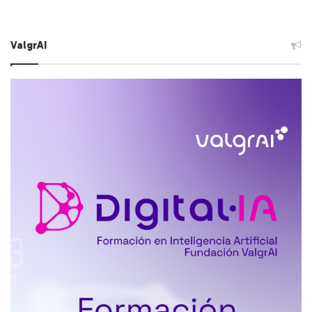
ValgrAI