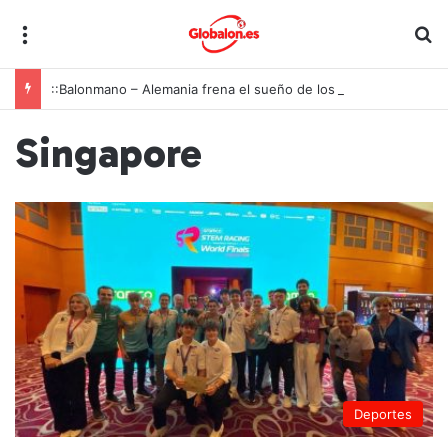
Menú
B
::Balonmano – Alemania frena el sueño de los Hispanos Juveniles, que lucharán ahora por el bronce europeo
Singapore
Deportes