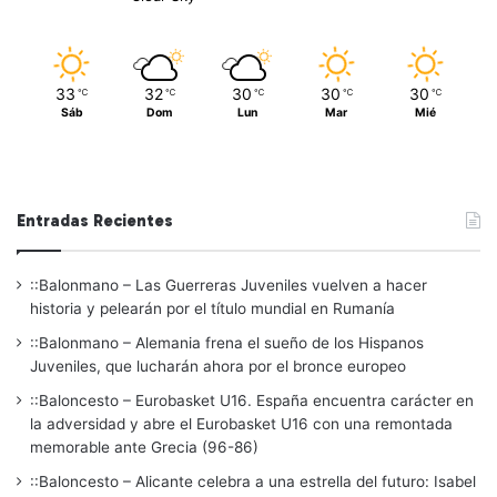
33
32
30
30
30
℃
℃
℃
℃
℃
Sáb
Dom
Lun
Mar
Mié
Entradas Recientes
::Balonmano – Las Guerreras Juveniles vuelven a hacer
historia y pelearán por el título mundial en Rumanía
::Balonmano – Alemania frena el sueño de los Hispanos
Juveniles, que lucharán ahora por el bronce europeo
::Baloncesto – Eurobasket U16. España encuentra carácter en
la adversidad y abre el Eurobasket U16 con una remontada
memorable ante Grecia (96-86)
::Baloncesto – Alicante celebra a una estrella del futuro: Isabel