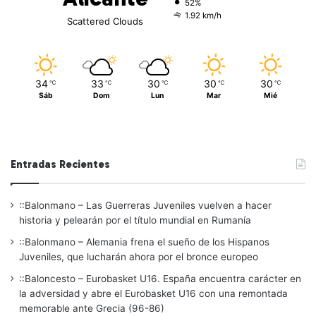
52%
1.92 km/h
Scattered Clouds
34
33
30
30
30
℃
℃
℃
℃
℃
Sáb
Dom
Lun
Mar
Mié
Entradas Recientes
::Balonmano – Las Guerreras Juveniles vuelven a hacer
historia y pelearán por el título mundial en Rumanía
::Balonmano – Alemania frena el sueño de los Hispanos
Juveniles, que lucharán ahora por el bronce europeo
::Baloncesto – Eurobasket U16. España encuentra carácter en
la adversidad y abre el Eurobasket U16 con una remontada
memorable ante Grecia (96-86)