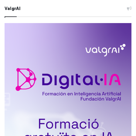
ValgrAI