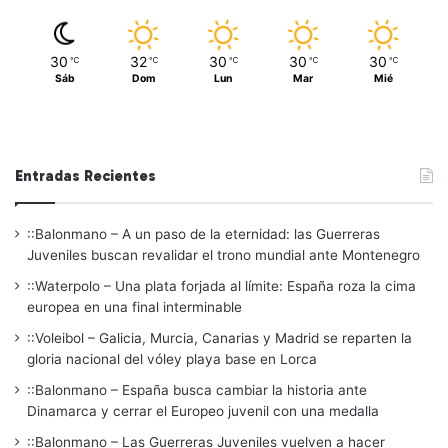
30
32
30
30
30
℃
℃
℃
℃
℃
Sáb
Dom
Lun
Mar
Mié
Entradas Recientes
::Balonmano – A un paso de la eternidad: las Guerreras
Juveniles buscan revalidar el trono mundial ante Montenegro
::Waterpolo – Una plata forjada al límite: España roza la cima
europea en una final interminable
::Voleibol – Galicia, Murcia, Canarias y Madrid se reparten la
gloria nacional del vóley playa base en Lorca
::Balonmano – España busca cambiar la historia ante
Dinamarca y cerrar el Europeo juvenil con una medalla
::Balonmano – Las Guerreras Juveniles vuelven a hacer