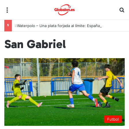
Menú
B
::Waterpolo – Una plata forjada al límite: España roza la cima europea en una final interminable
San Gabriel
Futbol