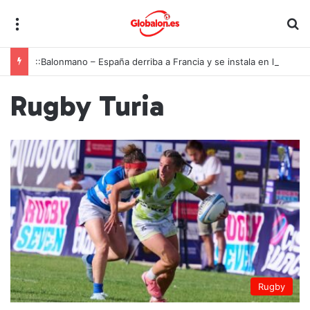
Menú
B
::Balonmano – España derriba a Francia y se instala en las semifinales del Europeo juvenil
Rugby Turia
Rugby