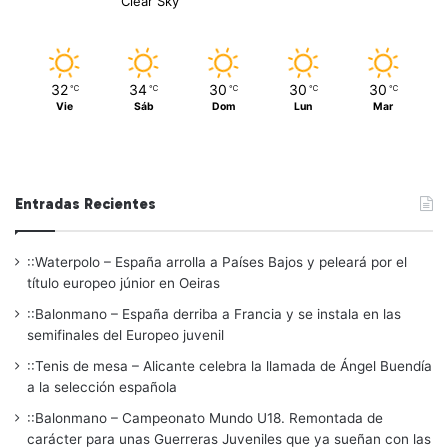
Clear Sky
32
34
30
30
30
℃
℃
℃
℃
℃
Vie
Sáb
Dom
Lun
Mar
Entradas Recientes
::Waterpolo – España arrolla a Países Bajos y peleará por el
título europeo júnior en Oeiras
::Balonmano – España derriba a Francia y se instala en las
semifinales del Europeo juvenil
::Tenis de mesa – Alicante celebra la llamada de Ángel Buendía
a la selección española
::Balonmano – Campeonato Mundo U18. Remontada de
carácter para unas Guerreras Juveniles que ya sueñan con las