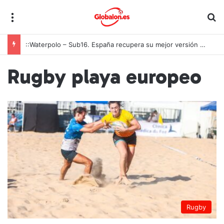
Menú
B
::Waterpolo – Sub16. España recupera su mejor versión y arrolla a Polonia en Zagreb
Rugby playa europeo
Rugby