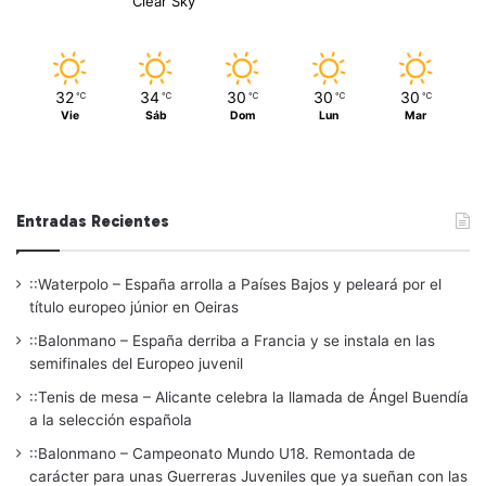
Clear Sky
32
34
30
30
30
℃
℃
℃
℃
℃
Vie
Sáb
Dom
Lun
Mar
Entradas Recientes
::Waterpolo – España arrolla a Países Bajos y peleará por el
título europeo júnior en Oeiras
::Balonmano – España derriba a Francia y se instala en las
semifinales del Europeo juvenil
::Tenis de mesa – Alicante celebra la llamada de Ángel Buendía
a la selección española
::Balonmano – Campeonato Mundo U18. Remontada de
carácter para unas Guerreras Juveniles que ya sueñan con las