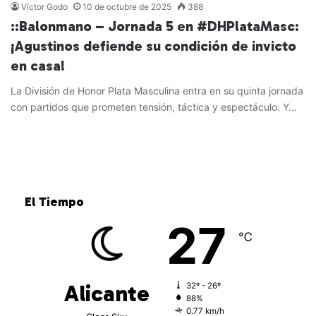
Víctor Godo
10 de octubre de 2025
388
::Balonmano – Jornada 5 en #DHPlataMasc:
¡Agustinos defiende su condición de invicto
en casa!
La División de Honor Plata Masculina entra en su quinta jornada
con partidos que prometen tensión, táctica y espectáculo. Y…
Leer más »
El Tiempo
27
℃
Alicante
32º - 26º
88%
0.77 km/h