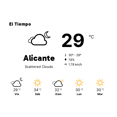
El Tiempo
29
℃
Alicante
30º - 28º
78%
1.78 km/h
Scattered Clouds
29
34
32
30
30
℃
℃
℃
℃
℃
Vie
Sáb
Dom
Lun
Mar