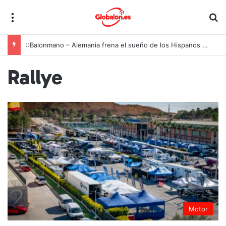
Menú
B
::Balonmano – Alemania frena el sueño de los Hispanos Juveniles, que lucharán ahora por el bronce europeo
Rallye
Motor