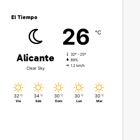
El Tiempo
26
℃
Alicante
32º - 25º
89%
1.2 km/h
Clear Sky
32
34
30
30
30
℃
℃
℃
℃
℃
Vie
Sáb
Dom
Lun
Mar