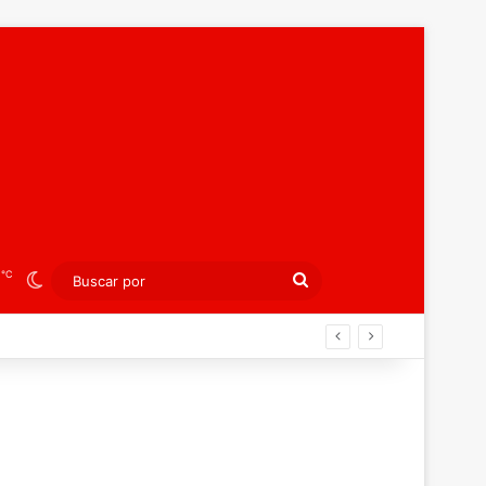
℃
5
Switch skin
Buscar
por
peo juvenil