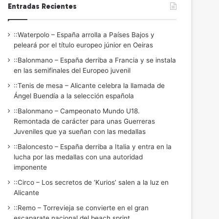
Entradas Recientes
::Waterpolo – España arrolla a Países Bajos y
peleará por el título europeo júnior en Oeiras
::Balonmano – España derriba a Francia y se instala
en las semifinales del Europeo juvenil
::Tenis de mesa – Alicante celebra la llamada de
Ángel Buendía a la selección española
::Balonmano – Campeonato Mundo U18.
Remontada de carácter para unas Guerreras
Juveniles que ya sueñan con las medallas
::Baloncesto – España derriba a Italia y entra en la
lucha por las medallas con una autoridad
imponente
::Circo – Los secretos de ‘Kurios’ salen a la luz en
Alicante
::Remo – Torrevieja se convierte en el gran
escaparate nacional del beach sprint