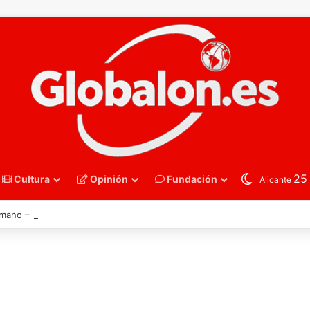
2
Cultura
Opinión
Fundación
Alicante
mano – España derriba a Francia y se instala en las semifinales del Euro