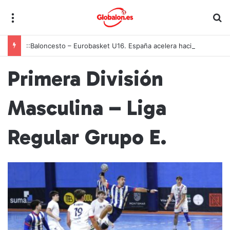
Menú
B
::Baloncesto – Eurobasket U16. España acelera hacia los octavos tras una exhibición colectiva ante Georgia
Primera División
Masculina – Liga
Regular Grupo E.