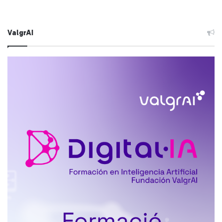
ValgrAI