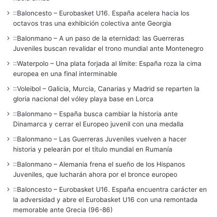
::Baloncesto – Eurobasket U16. España acelera hacia los
octavos tras una exhibición colectiva ante Georgia
::Balonmano – A un paso de la eternidad: las Guerreras
Juveniles buscan revalidar el trono mundial ante Montenegro
::Waterpolo – Una plata forjada al límite: España roza la cima
europea en una final interminable
::Voleibol – Galicia, Murcia, Canarias y Madrid se reparten la
gloria nacional del vóley playa base en Lorca
::Balonmano – España busca cambiar la historia ante
Dinamarca y cerrar el Europeo juvenil con una medalla
::Balonmano – Las Guerreras Juveniles vuelven a hacer
historia y pelearán por el título mundial en Rumanía
::Balonmano – Alemania frena el sueño de los Hispanos
Juveniles, que lucharán ahora por el bronce europeo
::Baloncesto – Eurobasket U16. España encuentra carácter en
la adversidad y abre el Eurobasket U16 con una remontada
memorable ante Grecia (96-86)