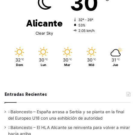
30
Alicante
32º - 26º
53%
2.05 km/h
Clear Sky
32
30
30
30
31
℃
℃
℃
℃
℃
Dom
Lun
Mar
Mié
Jue
Entradas Recientes
::Baloncesto – España arrasa a Serbia y se planta en la final
del Europeo U18 con una exhibición de autoridad
::Baloncesto – El HLA Alicante se reinventa para volver a mirar
hacia arriba