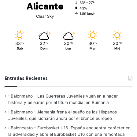
Alicante
33º - 27º
43%
1.89 km/h
Clear Sky
33
32
30
30
30
℃
℃
℃
℃
℃
Sáb
Dom
Lun
Mar
Mié
Entradas Recientes
::Balonmano – Las Guerreras Juveniles vuelven a hacer
historia y pelearán por el título mundial en Rumanía
::Balonmano – Alemania frena el sueño de los Hispanos
Juveniles, que lucharán ahora por el bronce europeo
::Baloncesto – Eurobasket U16. España encuentra carácter en
la adversidad y abre el Eurobasket U16 con una remontada