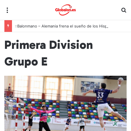
Menú
B
::Balonmano – Alemania frena el sueño de los Hispanos Juveniles, que lucharán ahora por el bronce europeo
Primera Division
Grupo E