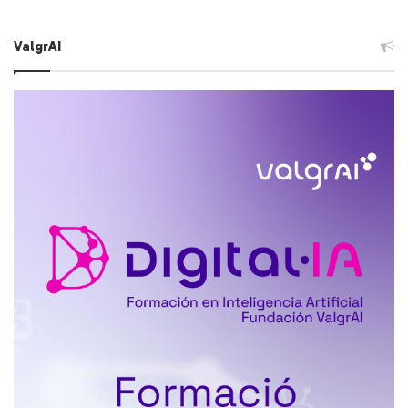
ValgrAI