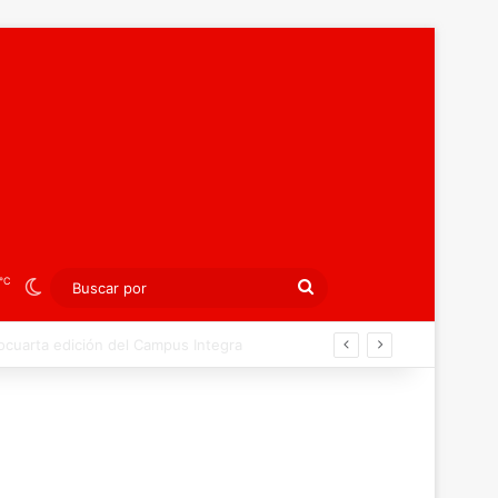
℃
Switch skin
Buscar
por
agreb