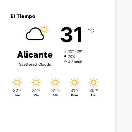
El Tiempo
31
℃
Alicante
32º - 28º
70%
4.5 km/h
Scattered Clouds
32
31
31
31
30
℃
℃
℃
℃
℃
Jue
Vie
Sáb
Dom
Lun