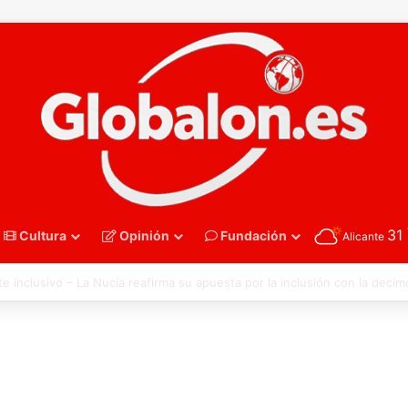
31
Cultura
Opinión
Fundación
Alicante
polo – Sub16. España recupera su mejor versión y arrolla a Polonia en Z