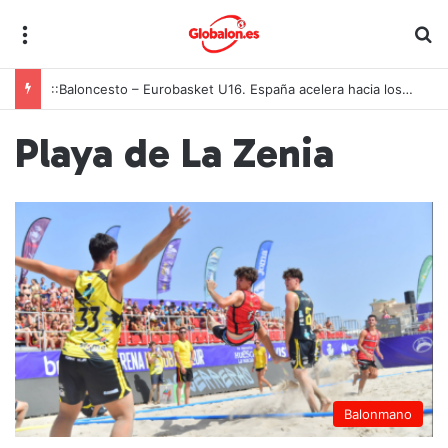
Menú
B
::Baloncesto – Eurobasket U16. España acelera hacia los octavos tras una exhibición colectiva ante Georgia
Playa de La Zenia
Balonmano