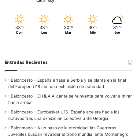
Clear Sky
33
33
30
30
31
℃
℃
℃
℃
℃
Dom
Lun
Mar
Mié
Jue
Entradas Recientes
::Baloncesto – España arrasa a Serbia y se planta en la final
del Europeo U18 con una exhibición de autoridad
::Baloncesto – El HLA Alicante se reinventa para volver a mirar
hacia arriba
::Baloncesto – Eurobasket U16. España acelera hacia los
octavos tras una exhibición colectiva ante Georgia
::Balonmano – A un paso de la eternidad: las Guerreras
Juveniles buscan revalidar el trono mundial ante Montenegro