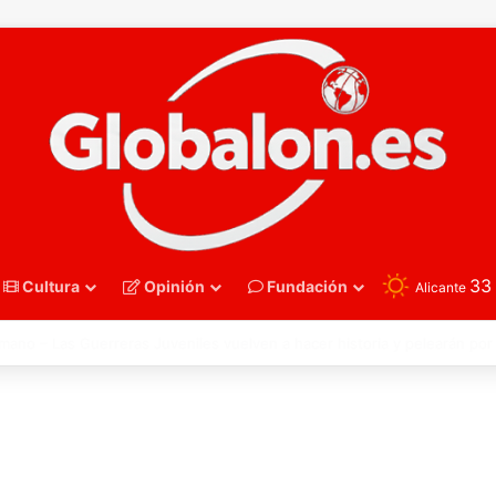
3
Cultura
Opinión
Fundación
Alicante
nmano – Alemania frena el sueño de los Hispanos Juveniles, que luchar