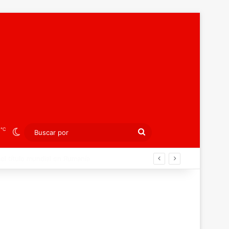
℃
3
Switch skin
Buscar
por
án ahora por el bronce europeo