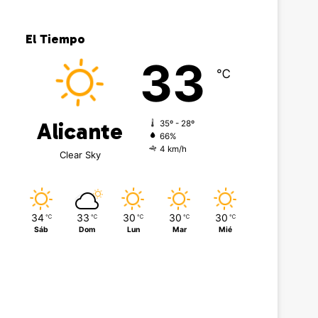
El Tiempo
33
℃
Alicante
35º - 28º
66%
4 km/h
Clear Sky
34
33
30
30
30
℃
℃
℃
℃
℃
Sáb
Dom
Lun
Mar
Mié