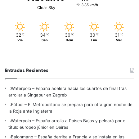
3.85 km/h
Clear Sky
32
34
30
30
31
℃
℃
℃
℃
℃
Vie
Sáb
Dom
Lun
Mar
Entradas Recientes
::Waterpolo – España acelera hacia los cuartos de final tras
arrollar a Singapur en Zagreb
::Fútbol – El Metropolitano se prepara para otra gran noche de
la Roja ante Inglaterra
::Waterpolo – España arrolla a Países Bajos y peleará por el
título europeo júnior en Oeiras
::Balonmano – España derriba a Francia y se instala en las