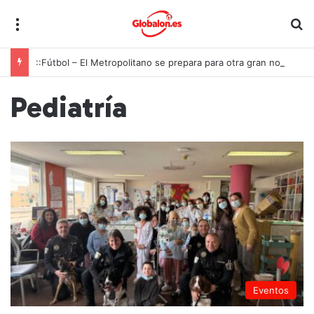
Menú
B
::Fútbol – El Metropolitano se prepara para otra gran noche de la Roja ante Inglaterra
Pediatría
Eventos