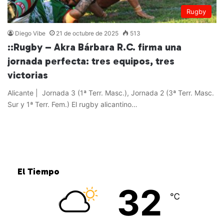
Rugby
Diego Vibe
21 de octubre de 2025
513
::Rugby – Akra Bárbara R.C. firma una
jornada perfecta: tres equipos, tres
victorias
Alicante | Jornada 3 (1ª Terr. Masc.), Jornada 2 (3ª Terr. Masc.
Sur y 1ª Terr. Fem.) El rugby alicantino…
Leer más »
El Tiempo
32
℃