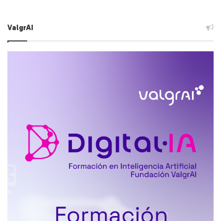
ValgrAI