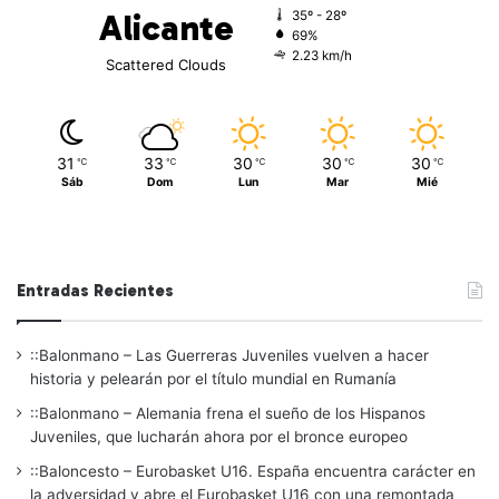
Alicante
35º - 28º
69%
2.23 km/h
Scattered Clouds
31
33
30
30
30
℃
℃
℃
℃
℃
Sáb
Dom
Lun
Mar
Mié
Entradas Recientes
::Balonmano – Las Guerreras Juveniles vuelven a hacer
historia y pelearán por el título mundial en Rumanía
::Balonmano – Alemania frena el sueño de los Hispanos
Juveniles, que lucharán ahora por el bronce europeo
::Baloncesto – Eurobasket U16. España encuentra carácter en
la adversidad y abre el Eurobasket U16 con una remontada