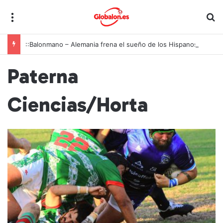
Menú
B
::Balonmano – Alemania frena el sueño de los Hispanos Juveniles, que lucharán ahora por el bronce europeo
Paterna
Ciencias/Horta