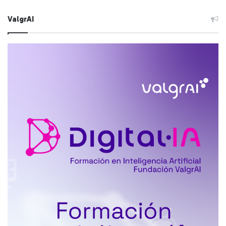
ValgrAI