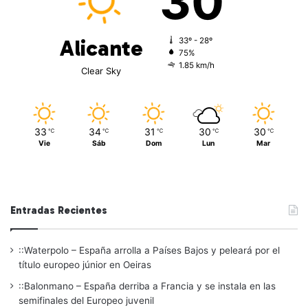
30
Alicante
33º - 28º
75%
1.85 km/h
Clear Sky
33
34
31
30
30
℃
℃
℃
℃
℃
Vie
Sáb
Dom
Lun
Mar
Entradas Recientes
::Waterpolo – España arrolla a Países Bajos y peleará por el
título europeo júnior en Oeiras
::Balonmano – España derriba a Francia y se instala en las
semifinales del Europeo juvenil