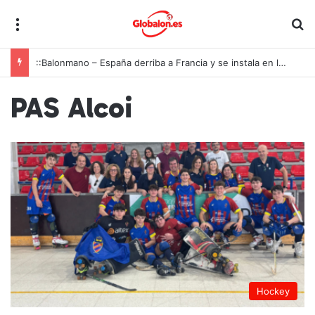
Menú
B
::Balonmano – España derriba a Francia y se instala en las semifinales del Europeo juvenil
PAS Alcoi
Hockey